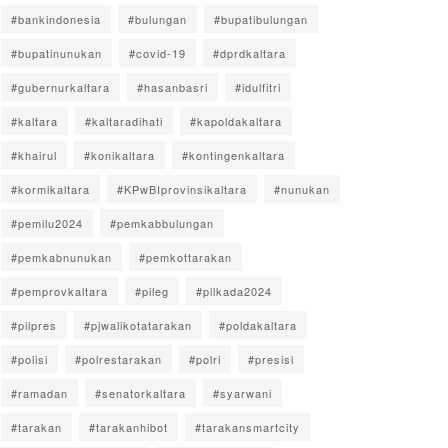
#bankindonesia
#bulungan
#bupatibulungan
#bupatinunukan
#covid-19
#dprdkaltara
#gubernurkaltara
#hasanbasri
#idulfitri
#kaltara
#kaltaradihati
#kapoldakaltara
#khairul
#konikaltara
#kontingenkaltara
#kormikaltara
#KPwBIprovinsikaltara
#nunukan
#pemilu2024
#pemkabbulungan
#pemkabnunukan
#pemkottarakan
#pemprovkaltara
#pileg
#pilkada2024
#pilpres
#pjwalikotatarakan
#poldakaltara
#polisi
#polrestarakan
#polri
#presisi
#ramadan
#senatorkaltara
#syarwani
#tarakan
#tarakanhibot
#tarakansmartcity