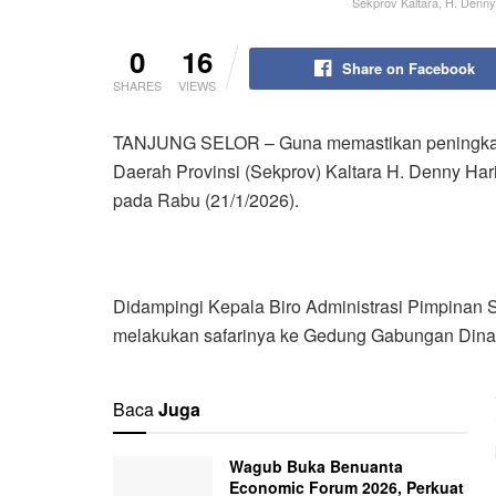
Sekprov Kaltara, H. Denny 
0
16
Share on Facebook
SHARES
VIEWS
TANJUNG SELOR – Guna memastikan peningkatan
Daerah Provinsi (Sekprov) Kaltara H. Denny Hari
pada Rabu (21/1/2026).
Didampingi Kepala Biro Administrasi Pimpinan Se
melakukan safarinya ke Gedung Gabungan Dinas
Baca
Juga
Wagub Buka Benuanta
Economic Forum 2026, Perkuat