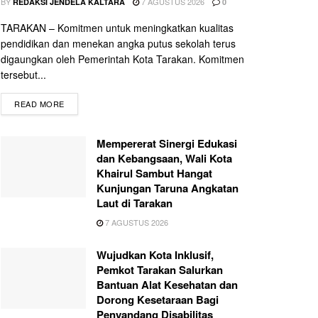
BY
7 AGUSTUS 2026
REDAKSI JENDELA KALTARA
0
TARAKAN – Komitmen untuk meningkatkan kualitas
pendidikan dan menekan angka putus sekolah terus
digaungkan oleh Pemerintah Kota Tarakan. Komitmen
tersebut...
READ MORE
Mempererat Sinergi Edukasi
dan Kebangsaan, Wali Kota
Khairul Sambut Hangat
Kunjungan Taruna Angkatan
Laut di Tarakan
7 AGUSTUS 2026
Wujudkan Kota Inklusif,
Pemkot Tarakan Salurkan
Bantuan Alat Kesehatan dan
Dorong Kesetaraan Bagi
Penyandang Disabilitas