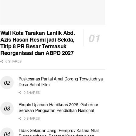
Wali Kota Tarakan Lantik Abd.
Azis Hasan Resmi jadi Sekda,
Titip 8 PR Besar Termasuk
Reorganisasi dan ABPD 2027
0 SHARES
Puskesmas Pantai Amal Dorong Terwujudnya
Desa Sehat Iklim
0 SHARES
Pimpin Upacara Hardiknas 2026, Gubernur
Serukan Penguatan Pendidikan Nasional
0 SHARES
Tidak Sekedar Uang, Pemprov Kaltara Nilai
Rupiah sebagai Benteng Kedaulatan dan