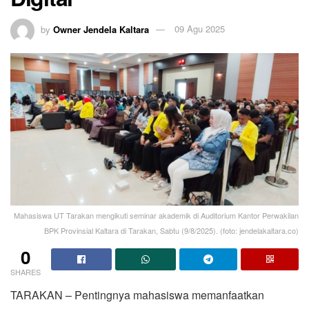
by
Owner Jendela Kaltara
09 Agu 2025
Mahasiswa UT Tarakan mengikuti seminar akademik di Auditorium Kantor Perwakilan
BPK Provinsial Kaltara di Tarakan, Sabtu (9/8/2025). (foto: jendelakaltara.co)
0
SHARES
TARAKAN – Pentingnya mahasiswa memanfaatkan