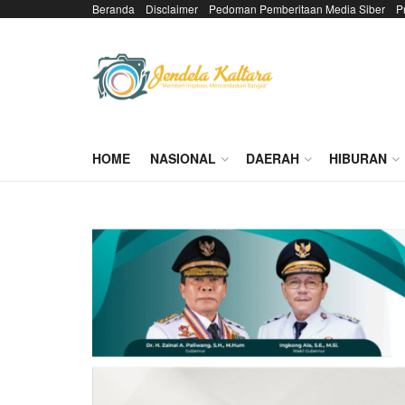
Beranda
Disclaimer
Pedoman Pemberitaan Media Siber
P
HOME
NASIONAL
DAERAH
HIBURAN