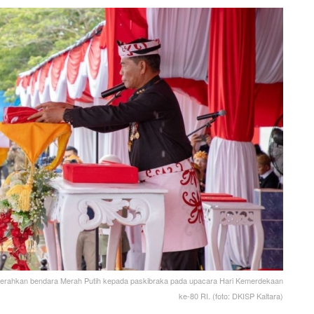
enyerahkan bendara Merah Putih kepada paskibraka pada upacara Hari Kemerdekaan
ke-80 RI. (foto: DKISP Kaltara)