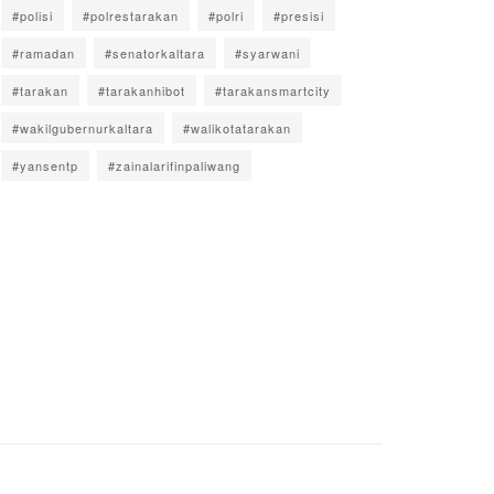
#polisi
#polrestarakan
#polri
#presisi
#ramadan
#senatorkaltara
#syarwani
#tarakan
#tarakanhibot
#tarakansmartcity
#wakilgubernurkaltara
#walikotatarakan
#yansentp
#zainalarifinpaliwang