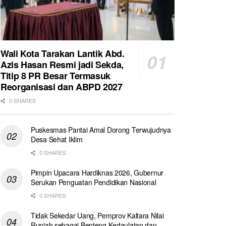
Wali Kota Tarakan Lantik Abd.
Azis Hasan Resmi jadi Sekda,
Titip 8 PR Besar Termasuk
Reorganisasi dan ABPD 2027
0 SHARES
Puskesmas Pantai Amal Dorong Terwujudnya
Desa Sehat Iklim
0 SHARES
Pimpin Upacara Hardiknas 2026, Gubernur
Serukan Penguatan Pendidikan Nasional
0 SHARES
Tidak Sekedar Uang, Pemprov Kaltara Nilai
Rupiah sebagai Benteng Kedaulatan dan