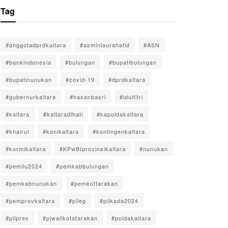
Tag
#anggotadprdkaltara
#asminlaurahafid
#ASN
#bankindonesia
#bulungan
#bupatibulungan
#bupatinunukan
#covid-19
#dprdkaltara
#gubernurkaltara
#hasanbasri
#idulfitri
#kaltara
#kaltaradihati
#kapoldakaltara
#khairul
#konikaltara
#kontingenkaltara
#kormikaltara
#KPwBIprovinsikaltara
#nunukan
#pemilu2024
#pemkabbulungan
#pemkabnunukan
#pemkottarakan
#pemprovkaltara
#pileg
#pilkada2024
#pilpres
#pjwalikotatarakan
#poldakaltara