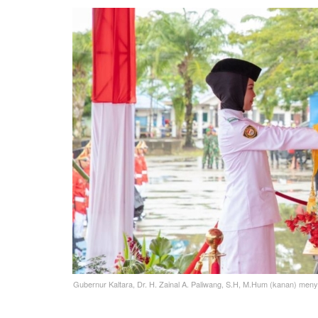
Gubernur Kaltara, Dr. H. Zainal A. Paliwang, S.H, M.Hum (kanan) m