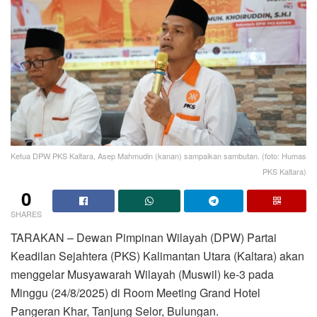
Ketua DPW PKS Kaltara, Asep Mahmudin (kanan) sampaikan sambutan. (foto: Humas
PKS Kaltara)
0
SHARES
TARAKAN – Dewan Pimpinan Wilayah (DPW) Partai
Keadilan Sejahtera (PKS) Kalimantan Utara (Kaltara) akan
menggelar Musyawarah Wilayah (Muswil) ke-3 pada
Minggu (24/8/2025) di Room Meeting Grand Hotel
Pangeran Khar, Tanjung Selor, Bulungan.