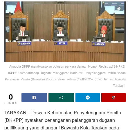
Anggota DKPP membicarakan putusan perkara dengan Nomor Registrasi 61-PKE-
DKPP/1/2025 terhadap Dugaan Pelanggaran Kode Etik Penyelenggara Pemilu Badan
Pengawas Pemilu (Bawaslu) Kota Tarakan, selasa (19/8/2025). (foto: Humas Bawaslu
Tarakan)
0
SHARES
TARAKAN – Dewan Kehormatan Penyelenggara Pemilu
(DKKPP) nyatakan penanganan pelanggaran dugaan
politik uang yang ditangani Bawaslu Kota Tarakan pada