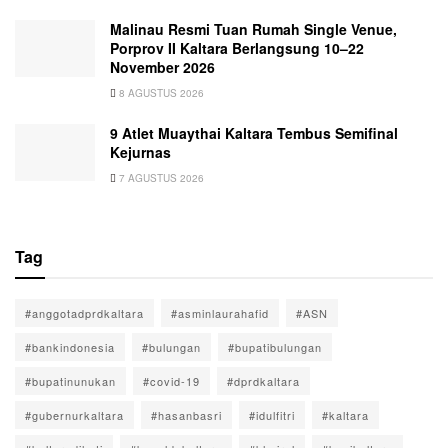
Malinau Resmi Tuan Rumah Single Venue,
Porprov II Kaltara Berlangsung 10–22
November 2026
8 AGUSTUS 2026
9 Atlet Muaythai Kaltara Tembus Semifinal
Kejurnas
7 AGUSTUS 2026
Tag
#anggotadprdkaltara
#asminlaurahafid
#ASN
#bankindonesia
#bulungan
#bupatibulungan
#bupatinunukan
#covid-19
#dprdkaltara
#gubernurkaltara
#hasanbasri
#idulfitri
#kaltara