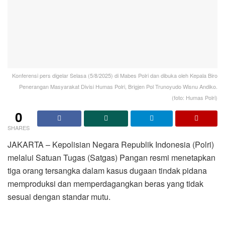
Konferensi pers digelar Selasa (5/8/2025) di Mabes Polri dan dibuka oleh Kepala Biro
Penerangan Masyarakat Divisi Humas Polri, Brigjen Pol Trunoyudo Wisnu Andiko.
(foto: Humas Polri)
0
SHARES
JAKARTA – Kepolisian Negara Republik Indonesia (Polri)
melalui Satuan Tugas (Satgas) Pangan resmi menetapkan
tiga orang tersangka dalam kasus dugaan tindak pidana
memproduksi dan memperdagangkan beras yang tidak
sesuai dengan standar mutu.