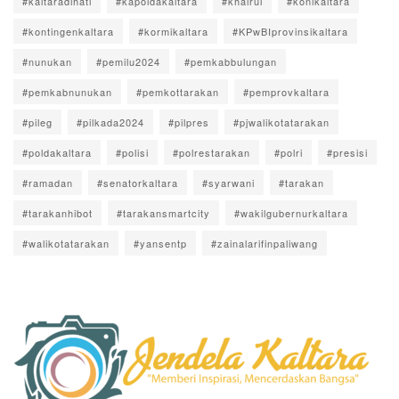
#kaltaradihati
#kapoldakaltara
#khairul
#konikaltara
#kontingenkaltara
#kormikaltara
#KPwBIprovinsikaltara
#nunukan
#pemilu2024
#pemkabbulungan
#pemkabnunukan
#pemkottarakan
#pemprovkaltara
#pileg
#pilkada2024
#pilpres
#pjwalikotatarakan
#poldakaltara
#polisi
#polrestarakan
#polri
#presisi
#ramadan
#senatorkaltara
#syarwani
#tarakan
#tarakanhibot
#tarakansmartcity
#wakilgubernurkaltara
#walikotatarakan
#yansentp
#zainalarifinpaliwang