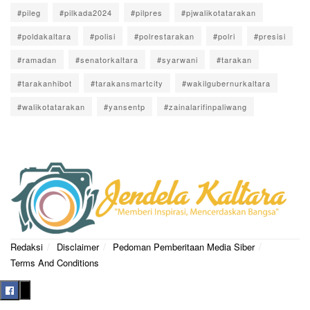
#pileg
#pilkada2024
#pilpres
#pjwalikotatarakan
#poldakaltara
#polisi
#polrestarakan
#polri
#presisi
#ramadan
#senatorkaltara
#syarwani
#tarakan
#tarakanhibot
#tarakansmartcity
#wakilgubernurkaltara
#walikotatarakan
#yansentp
#zainalarifinpaliwang
Redaksi
Disclaimer
Pedoman Pemberitaan Media Siber
Terms And Conditions