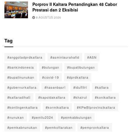
Porprov II Kaltara Pertandingkan 48 Cabor
Prestasi dan 2 Eksibisi
8 AGUSTUS 2026
Tag
#anggotadprdkaltara
#asminlaurahafid
#ASN
#bankindonesia
#bulungan
#bupatibulungan
#bupatinunukan
#covid-19
#dprdkaltara
#gubernurkaltara
#hasanbasri
#idulfitri
#kaltara
#kaltaradihati
#kapoldakaltara
#khairul
#konikaltara
#kontingenkaltara
#kormikaltara
#KPwBIprovinsikaltara
#nunukan
#pemilu2024
#pemkabbulungan
#pemkabnunukan
#pemkottarakan
#pemprovkaltara