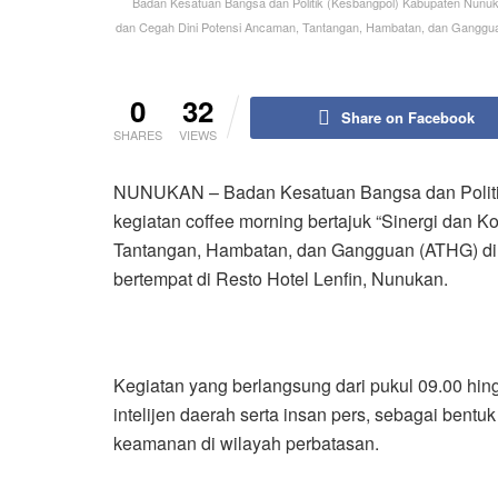
Badan Kesatuan Bangsa dan Politik (Kesbangpol) Kabupaten Nunukan
dan Cegah Dini Potensi Ancaman, Tantangan, Hambatan, dan Gangguan
0
32
Share on Facebook
SHARES
VIEWS
NUNUKAN – Badan Kesatuan Bangsa dan Politi
kegiatan coffee morning bertajuk “Sinergi dan 
Tantangan, Hambatan, dan Gangguan (ATHG) di 
bertempat di Resto Hotel Lenfin, Nunukan.
Kegiatan yang berlangsung dari pukul 09.00 hin
intelijen daerah serta insan pers, sebagai bentuk
keamanan di wilayah perbatasan.