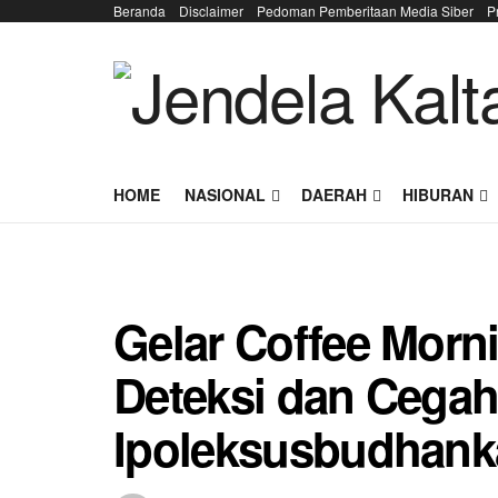
Beranda
Disclaimer
Pedoman Pemberitaan Media Siber
P
HOME
NASIONAL
DAERAH
HIBURAN
Gelar Coffee Morn
Deteksi dan Cegah
Ipoleksusbudhan