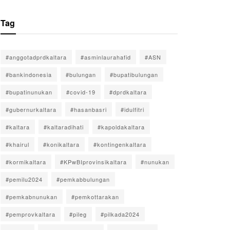
Tag
#anggotadprdkaltara
#asminlaurahafid
#ASN
#bankindonesia
#bulungan
#bupatibulungan
#bupatinunukan
#covid-19
#dprdkaltara
#gubernurkaltara
#hasanbasri
#idulfitri
#kaltara
#kaltaradihati
#kapoldakaltara
#khairul
#konikaltara
#kontingenkaltara
#kormikaltara
#KPwBIprovinsikaltara
#nunukan
#pemilu2024
#pemkabbulungan
#pemkabnunukan
#pemkottarakan
#pemprovkaltara
#pileg
#pilkada2024