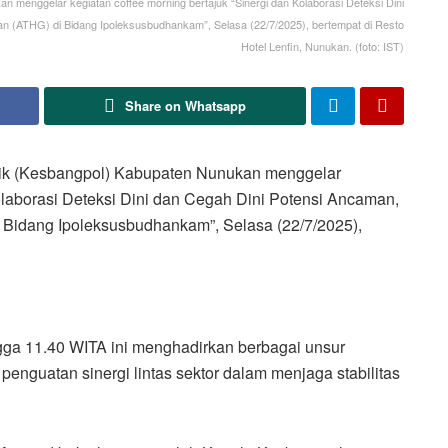
 menggelar kegiatan coffee morning bertajuk “Sinergi dan Kolaborasi Deteksi Dini
 (ATHG) di Bidang Ipoleksusbudhankam”, Selasa (22/7/2025), bertempat di Resto
Hotel Lenfin, Nunukan. (foto: IST)
Share on Whatsapp
k (Kesbangpol) Kabupaten Nunukan menggelar
Kolaborasi Deteksi Dini dan Cegah Dini Potensi Ancaman,
Bidang Ipoleksusbudhankam”, Selasa (22/7/2025),
gga 11.40 WITA ini menghadirkan berbagai unsur
 penguatan sinergi lintas sektor dalam menjaga stabilitas