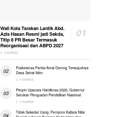
Wali Kota Tarakan Lantik Abd.
Azis Hasan Resmi jadi Sekda,
Titip 8 PR Besar Termasuk
Reorganisasi dan ABPD 2027
0 SHARES
Puskesmas Pantai Amal Dorong Terwujudnya
Desa Sehat Iklim
0 SHARES
Pimpin Upacara Hardiknas 2026, Gubernur
Serukan Penguatan Pendidikan Nasional
0 SHARES
Tidak Sekedar Uang, Pemprov Kaltara Nilai
Rupiah sebagai Benteng Kedaulatan dan