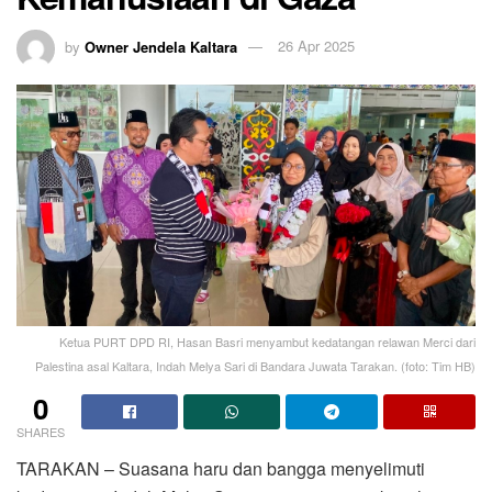
by
Owner Jendela Kaltara
26 Apr 2025
Ketua PURT DPD RI, Hasan Basri menyambut kedatangan relawan Merci dari
Palestina asal Kaltara, Indah Melya Sari di Bandara Juwata Tarakan. (foto: Tim HB)
0
SHARES
TARAKAN – Suasana haru dan bangga menyelimuti