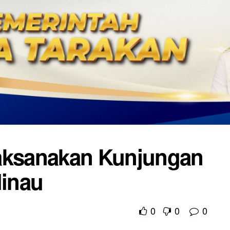
Laksanakan Kunjungan
linau
0
0
0