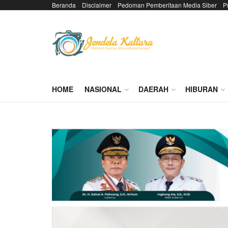
Beranda
Disclaimer
Pedoman Pemberitaan Media Siber
P
HOME
NASIONAL
DAERAH
HIBURAN