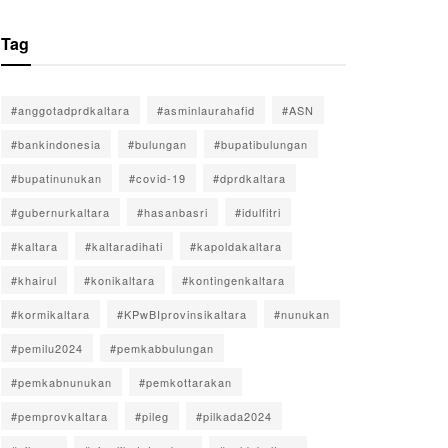
Tag
#anggotadprdkaltara
#asminlaurahafid
#ASN
#bankindonesia
#bulungan
#bupatibulungan
#bupatinunukan
#covid-19
#dprdkaltara
#gubernurkaltara
#hasanbasri
#idulfitri
#kaltara
#kaltaradihati
#kapoldakaltara
#khairul
#konikaltara
#kontingenkaltara
#kormikaltara
#KPwBIprovinsikaltara
#nunukan
#pemilu2024
#pemkabbulungan
#pemkabnunukan
#pemkottarakan
#pemprovkaltara
#pileg
#pilkada2024