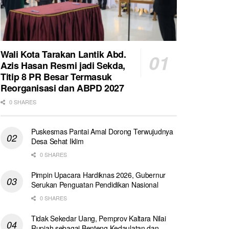
Wali Kota Tarakan Lantik Abd.
Azis Hasan Resmi jadi Sekda,
Titip 8 PR Besar Termasuk
Reorganisasi dan ABPD 2027
0 SHARES
Puskesmas Pantai Amal Dorong Terwujudnya
Desa Sehat Iklim
0 SHARES
Pimpin Upacara Hardiknas 2026, Gubernur
Serukan Penguatan Pendidikan Nasional
0 SHARES
Tidak Sekedar Uang, Pemprov Kaltara Nilai
Rupiah sebagai Benteng Kedaulatan dan