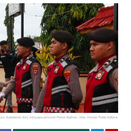
 Hary Sudwijanto (kiri) menyapa personel Polres Malinau. (foto: Humas Polda Kaltara)