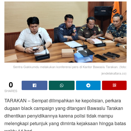
Sentra Gakkumdu melakukan konferensi pers di Kantor Bawaslu Tarakan. (foto:
jendelakaltara.co)
0
SHARES
TARAKAN – Sempat dilimpahkan ke kepolisian, perkara
dugaan black campaign yang ditangani Bawaslu Tarakan
dihentikan penyidikannya karena polisi tidak mampu
melengkapi petunjuk yang diminta kejaksaan hingga batas
waktu 14 hari.