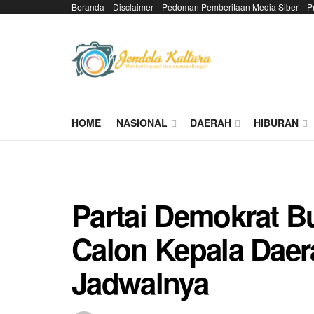
Beranda
Disclaimer
Pedoman Pemberitaan Media Siber
P
HOME
NASIONAL
DAERAH
HIBURAN
Partai Demokrat B
Calon Kepala Daera
Jadwalnya