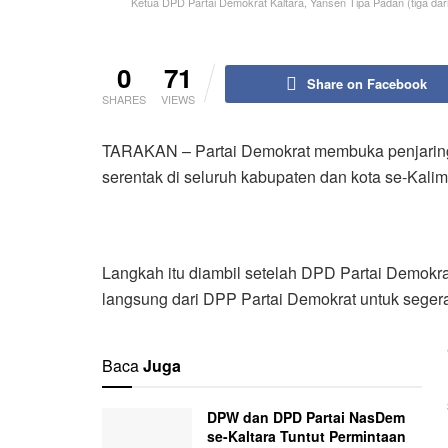
Ketua DPD Partai Demokrat Kaltara, Yansen Tipa Padan (tiga dari
0
71
Share on Facebook
SHARES
VIEWS
TARAKAN – Partai Demokrat membuka penjaringa
serentak di seluruh kabupaten dan kota se-Kalim
Langkah itu diambil setelah DPD Partai Demokrat
langsung dari DPP Partai Demokrat untuk sege
Baca
Juga
DPW dan DPD Partai NasDem
se-Kaltara Tuntut Permintaan