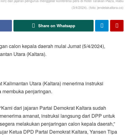
 kiri) dan jajaran pengurus menggelar konferensi pers di Hotel Tarakan Plaza, Rabu
(3/4/2024). (foto: jendelakaltara.co)
Share on Whatsapp
n calon kepala daerah mulai Jumat (5/4/2024),
antan Utara (Kaltara).
 Kalimantan Utara (Kaltara) menerima instruksi
ra membuka penjaringan.
“Kami dari jajaran Partai Demokrat Kaltara sudah
menerima amanat, instruksi langsung dari DPP untuk
segera melakukan penjaringan calon kepala daerah,”
ujar Ketua DPD Partai Demokrat Kaltara, Yansen Tipa