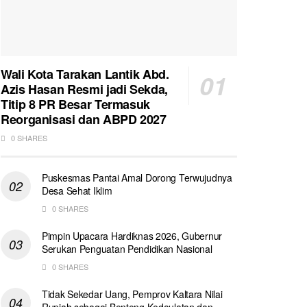
Wali Kota Tarakan Lantik Abd.
Azis Hasan Resmi jadi Sekda,
Titip 8 PR Besar Termasuk
Reorganisasi dan ABPD 2027
0 SHARES
Puskesmas Pantai Amal Dorong Terwujudnya
Desa Sehat Iklim
0 SHARES
Pimpin Upacara Hardiknas 2026, Gubernur
Serukan Penguatan Pendidikan Nasional
0 SHARES
Tidak Sekedar Uang, Pemprov Kaltara Nilai
Rupiah sebagai Benteng Kedaulatan dan