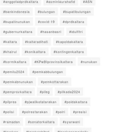
#anggotadprdkaltara
#asminlaurahafid
#ASN
#bankindonesia
#bulungan
#bupatibulungan
#bupatinunukan
#covid-19
#dprdkaltara
#gubernurkaltara
#hasanbasri
#idulfitri
#kaltara
#kaltaradihati
#kapoldakaltara
#khairul
#konikaltara
#kontingenkaltara
#kormikaltara
#KPwBIprovinsikaltara
#nunukan
#pemilu2024
#pemkabbulungan
#pemkabnunukan
#pemkottarakan
#pemprovkaltara
#pileg
#pilkada2024
#pilpres
#pjwalikotatarakan
#poldakaltara
#polisi
#polrestarakan
#polri
#presisi
#ramadan
#senatorkaltara
#syarwani
#tarakan
#tarakanhibot
#tarakansmartcity