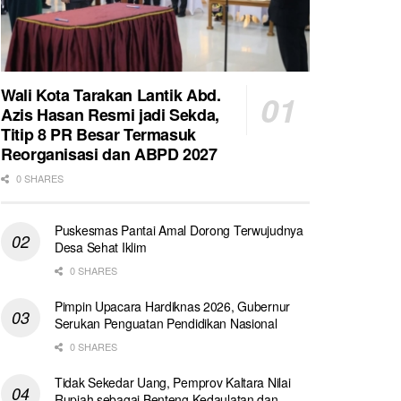
Wali Kota Tarakan Lantik Abd.
Azis Hasan Resmi jadi Sekda,
Titip 8 PR Besar Termasuk
Reorganisasi dan ABPD 2027
0 SHARES
Puskesmas Pantai Amal Dorong Terwujudnya
Desa Sehat Iklim
0 SHARES
Pimpin Upacara Hardiknas 2026, Gubernur
Serukan Penguatan Pendidikan Nasional
0 SHARES
Tidak Sekedar Uang, Pemprov Kaltara Nilai
Rupiah sebagai Benteng Kedaulatan dan