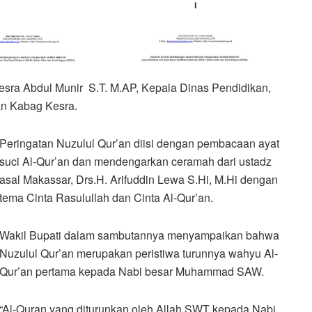
sra Abdul Munir S.T. M.AP, Kepala Dinas Pendidikan,
an Kabag Kesra.
Peringatan Nuzulul Qur’an diisi dengan pembacaan ayat
suci Al-Qur’an dan mendengarkan ceramah dari ustadz
asal Makassar, Drs.H. Arifuddin Lewa S.Hi, M.Hi dengan
tema Cinta Rasulullah dan Cinta Al-Qur’an.
Wakil Bupati dalam sambutannya menyampaikan bahwa
Nuzulul Qur’an merupakan peristiwa turunnya wahyu Al-
Qur’an pertama kepada Nabi besar Muhammad SAW.
“Al-Quran yang diturunkan oleh Allah SWT kepada Nabi