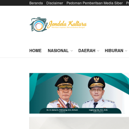
Beranda
Disclaimer
Pedoman Pemberitaan Media Siber
P
HOME
NASIONAL
DAERAH
HIBURAN