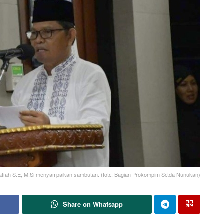
afiah S.E, M.Si menyampaikan sambutan. (foto: Bagian Prokompim Setda Nunukan)
Share on Whatsapp