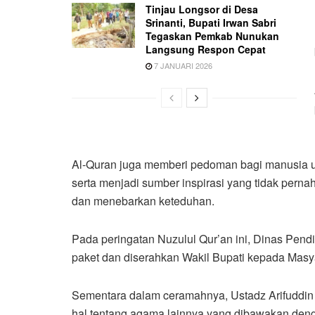
Tinjau Longsor di Desa
Srinanti, Bupati Irwan Sabri
Tegaskan Pemkab Nunukan
Langsung Respon Cepat
7 JANUARI 2026
Al-Quran juga memberi pedoman bagi manusia un
serta menjadi sumber inspirasi yang tidak pernah 
dan menebarkan keteduhan.
Pada peringatan Nuzulul Qur’an ini, Dinas Pe
paket dan diserahkan Wakil Bupati kepada Masy
Sementara dalam ceramahnya, Ustadz Arifuddin m
hal tentang agama lainnya yang dibawakan de