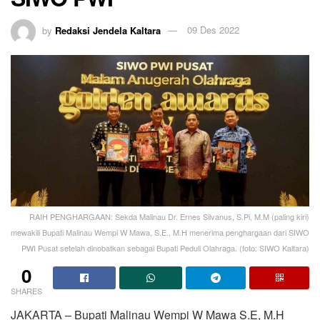
by
Redaksi Jendela Kaltara
09 Des 2022
RAIH PENGHARGAAN: Sekda Malinau Dr. Ernes Silvanus, S.Pi, M.M (paling kiri)
mewakili Bupati Malinau Wempi W Mawa, S.E., M.H menerima penghargaan dari SIWO
PWI Pusat setelah dinobatkan sebagai Bupati Peduli Olahraga. (foto: SIWO Kaltara)
0
SHARES
JAKARTA – Bupati Malinau Wempi W Mawa S.E, M.H