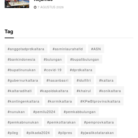
7 AGUSTUS 2026
Tag
#anggotadprdkaltara
#asminlaurahafid
#ASN
#bankindonesia
#bulungan
#bupatibulungan
#bupatinunukan
#covid-19
#dprdkaltara
#gubernurkaltara
#hasanbasri
#idulfitri
#kaltara
#kaltaradihati
#kapoldakaltara
#khairul
#konikaltara
#kontingenkaltara
#kormikaltara
#KPwBIprovinsikaltara
#nunukan
#pemilu2024
#pemkabbulungan
#pemkabnunukan
#pemkottarakan
#pemprovkaltara
#pileg
#pilkada2024
#pilpres
#pjwalikotatarakan