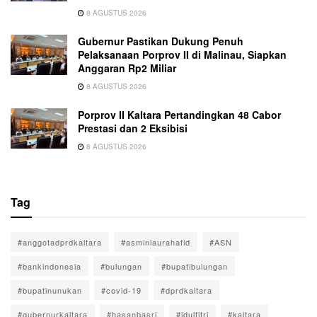
8 AGUSTUS 2026
Gubernur Pastikan Dukung Penuh
Pelaksanaan Porprov II di Malinau, Siapkan
Anggaran Rp2 Miliar
8 AGUSTUS 2026
Porprov II Kaltara Pertandingkan 48 Cabor
Prestasi dan 2 Eksibisi
8 AGUSTUS 2026
Tag
#anggotadprdkaltara
#asminlaurahafid
#ASN
#bankindonesia
#bulungan
#bupatibulungan
#bupatinunukan
#covid-19
#dprdkaltara
#gubernurkaltara
#hasanbasri
#idulfitri
#kaltara