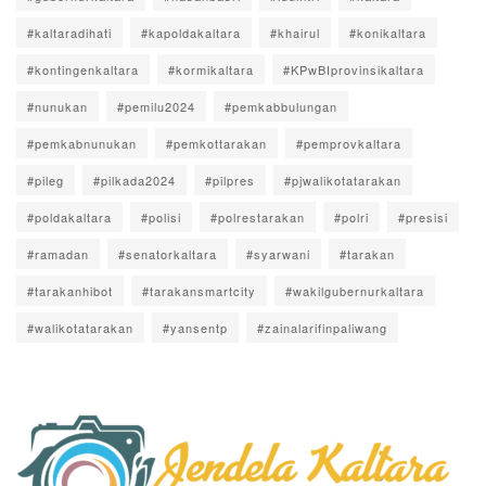
#kaltaradihati
#kapoldakaltara
#khairul
#konikaltara
#kontingenkaltara
#kormikaltara
#KPwBIprovinsikaltara
#nunukan
#pemilu2024
#pemkabbulungan
#pemkabnunukan
#pemkottarakan
#pemprovkaltara
#pileg
#pilkada2024
#pilpres
#pjwalikotatarakan
#poldakaltara
#polisi
#polrestarakan
#polri
#presisi
#ramadan
#senatorkaltara
#syarwani
#tarakan
#tarakanhibot
#tarakansmartcity
#wakilgubernurkaltara
#walikotatarakan
#yansentp
#zainalarifinpaliwang