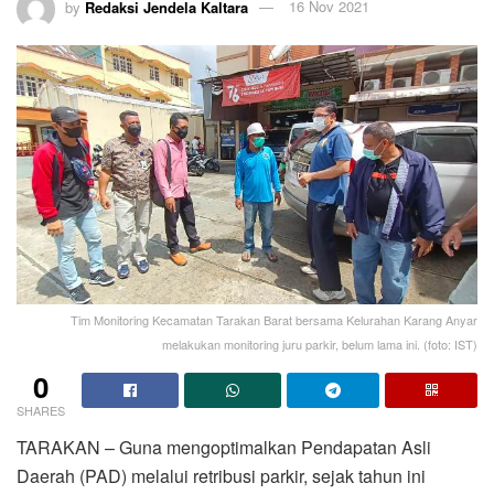
by
Redaksi Jendela Kaltara
16 Nov 2021
Tim Monitoring Kecamatan Tarakan Barat bersama Kelurahan Karang Anyar
melakukan monitoring juru parkir, belum lama ini. (foto: IST)
0
SHARES
TARAKAN – Guna mengoptimalkan Pendapatan Asli
Daerah (PAD) melalui retribusi parkir, sejak tahun ini