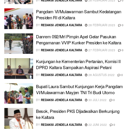
BY
REDAKSI JENDELA KALTARA
28 FEBRUARI 2023
0
Pangdam VI/Mulawarman Sambut Kedatangan
Presiden RI di Kaltara
BY
REDAKSI JENDELA KALTARA
28 FEBRUARI 2023
0
Danrem 092/Mrl Pimpin Apel Gelar Pasukan
Pengamanan VVIP Kunker Presiden ke Kaltara
BY
REDAKSI JENDELA KALTARA
27 FEBRUARI 2023
0
Kunjungan ke Kementerian Pertanian, Komisi II
DPRD Kaltara Sampaikan Aspirasi Petani
BY
REDAKSI JENDELA KALTARA
28 AGUSTUS 2022
0
Bupati Laura Sambut Kunjungan Kerja Pangdam
VI/Mulawarman Mayjen TNI Tri Budi Utomo
BY
REDAKSI JENDELA KALTARA
30 JULI 2022
0
Besok, Presiden PKS Dijadwalkan Berkunjung
ke Kaltara
BY
REDAKSI JENDELA KALTARA
22 JUNI 2022
0