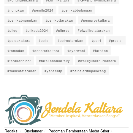
#kontingenkaltara
#kormikaltara
#KPwBIprovinsikaltara
#nunukan
#pemilu2024
#pemkabbulungan
#pemkabnunukan
#pemkottarakan
#pemprovkaltara
#pileg
#pilkada2024
#pilpres
#pjwalikotatarakan
#poldakaltara
#polisi
#polrestarakan
#polri
#presisi
#ramadan
#senatorkaltara
#syarwani
#tarakan
#tarakanhibot
#tarakansmartcity
#wakilgubernurkaltara
#walikotatarakan
#yansentp
#zainalarifinpaliwang
Redaksi
Disclaimer
Pedoman Pemberitaan Media Siber