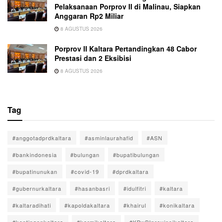
Pelaksanaan Porprov II di Malinau, Siapkan
Anggaran Rp2 Miliar
8 AGUSTUS 2026
Porprov II Kaltara Pertandingkan 48 Cabor
Prestasi dan 2 Eksibisi
8 AGUSTUS 2026
Tag
#anggotadprdkaltara
#asminlaurahafid
#ASN
#bankindonesia
#bulungan
#bupatibulungan
#bupatinunukan
#covid-19
#dprdkaltara
#gubernurkaltara
#hasanbasri
#idulfitri
#kaltara
#kaltaradihati
#kapoldakaltara
#khairul
#konikaltara