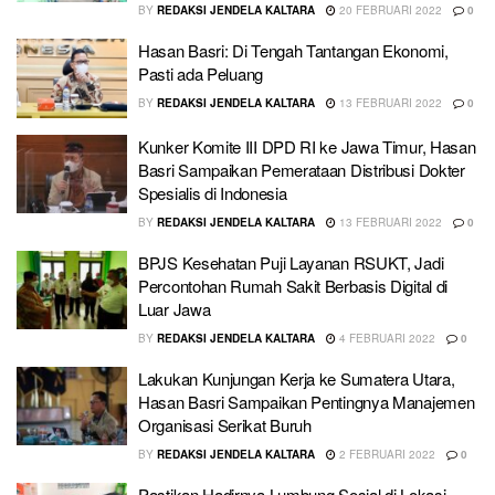
BY
REDAKSI JENDELA KALTARA
20 FEBRUARI 2022
0
Hasan Basri: Di Tengah Tantangan Ekonomi,
Pasti ada Peluang
BY
REDAKSI JENDELA KALTARA
13 FEBRUARI 2022
0
Kunker Komite III DPD RI ke Jawa Timur, Hasan
Basri Sampaikan Pemerataan Distribusi Dokter
Spesialis di Indonesia
BY
REDAKSI JENDELA KALTARA
13 FEBRUARI 2022
0
BPJS Kesehatan Puji Layanan RSUKT, Jadi
Percontohan Rumah Sakit Berbasis Digital di
Luar Jawa
BY
REDAKSI JENDELA KALTARA
4 FEBRUARI 2022
0
Lakukan Kunjungan Kerja ke Sumatera Utara,
Hasan Basri Sampaikan Pentingnya Manajemen
Organisasi Serikat Buruh
BY
REDAKSI JENDELA KALTARA
2 FEBRUARI 2022
0
Pastikan Hadirnya Lumbung Sosial di Lokasi,