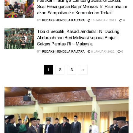
Soal Penanganan Banjir Mensos Tri Rismaharini
akan Sampaikan ke Kementerian Terkait
BY
REDAKSI JENDELA KALTARA
10 JANUARI 2022
0
Tiba di Sebatik, Kasad Jenderal TNI Dudung
Abdurachman Beri Motivasi kepada Prajurit
Satgas Pamtas RI – Malaysia
BY
REDAKSI JENDELA KALTARA
8 JANUARI 2022
0
1
2
3