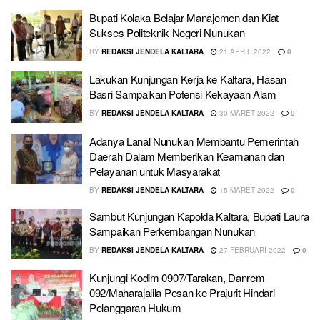
Bupati Kolaka Belajar Manajemen dan Kiat
Sukses Politeknik Negeri Nunukan
BY
REDAKSI JENDELA KALTARA
21 APRIL 2022
0
Lakukan Kunjungan Kerja ke Kaltara, Hasan
Basri Sampaikan Potensi Kekayaan Alam
BY
REDAKSI JENDELA KALTARA
30 MARET 2022
0
Adanya Lanal Nunukan Membantu Pemerintah
Daerah Dalam Memberikan Keamanan dan
Pelayanan untuk Masyarakat
BY
REDAKSI JENDELA KALTARA
15 MARET 2022
0
Sambut Kunjungan Kapolda Kaltara, Bupati Laura
Sampaikan Perkembangan Nunukan
BY
REDAKSI JENDELA KALTARA
27 FEBRUARI 2022
0
Kunjungi Kodim 0907/Tarakan, Danrem
092/Maharajalila Pesan ke Prajurit Hindari
Pelanggaran Hukum