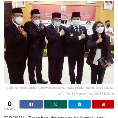
Gubernur Kaltara Zainal A. Paliwang bersama Dewas RSUD Tarakan, salah satunya
dr. Ari Yusnita (kanan). (foto: DKISP Kaltara)
0
SHARES
TARAKAN – Tugas baru diemban dr. Ari Yusnita. Anak