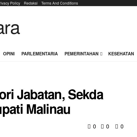
rivacy Policy
Redaksi
Terms And Conditions
OPINI
PARLEMENTARIA
PEMERINTAHAN
KESEHATAN
ri Jabatan, Sekda
pati Malinau
0
0
0