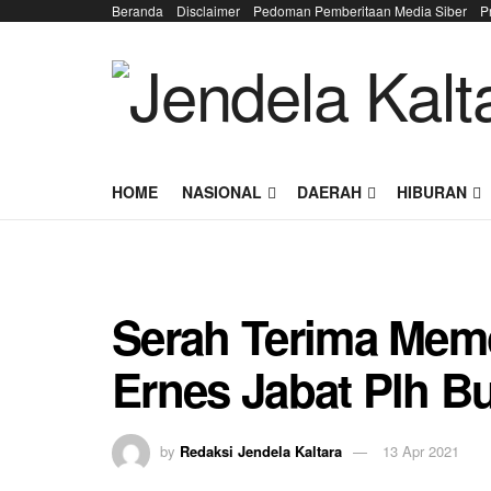
Beranda
Disclaimer
Pedoman Pemberitaan Media Siber
P
HOME
NASIONAL
DAERAH
HIBURAN
Serah Terima Memo
Ernes Jabat Plh Bu
by
Redaksi Jendela Kaltara
13 Apr 2021