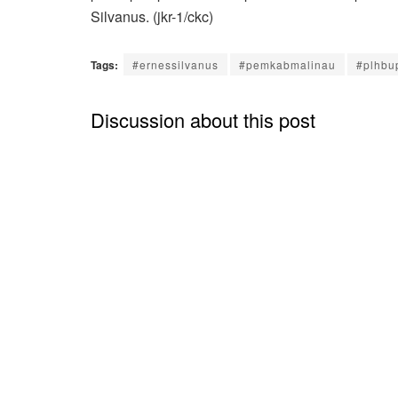
Silvanus. (jkr-1/ckc)
Tags:
#ernessilvanus
#pemkabmalinau
#plhbu
Discussion about this post