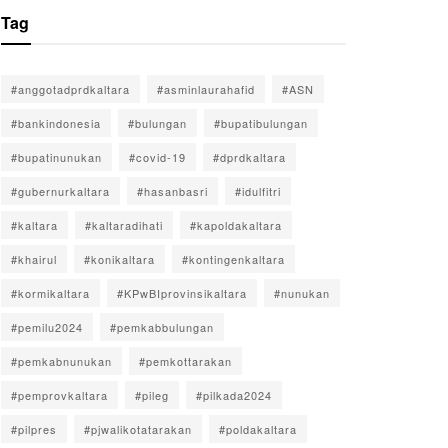
Tag
#anggotadprdkaltara
#asminlaurahafid
#ASN
#bankindonesia
#bulungan
#bupatibulungan
#bupatinunukan
#covid-19
#dprdkaltara
#gubernurkaltara
#hasanbasri
#idulfitri
#kaltara
#kaltaradihati
#kapoldakaltara
#khairul
#konikaltara
#kontingenkaltara
#kormikaltara
#KPwBIprovinsikaltara
#nunukan
#pemilu2024
#pemkabbulungan
#pemkabnunukan
#pemkottarakan
#pemprovkaltara
#pileg
#pilkada2024
#pilpres
#pjwalikotatarakan
#poldakaltara