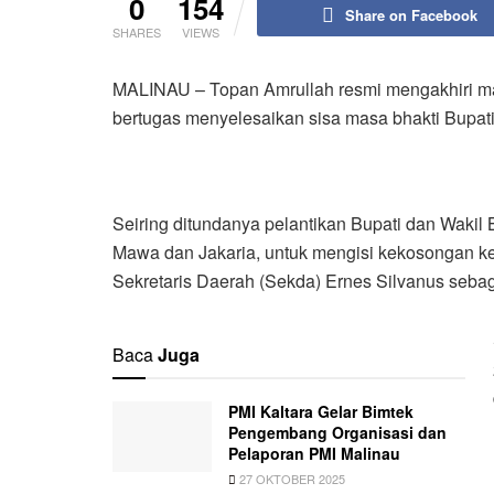
0
154
Share on Facebook
SHARES
VIEWS
MALINAU – Topan Amrullah resmi mengakhiri mas
bertugas menyelesaikan sisa masa bhakti Bupati
Seiring ditundanya pelantikan Bupati dan Wakil
Mawa dan Jakaria, untuk mengisi kekosongan ke
Sekretaris Daerah (Sekda) Ernes Silvanus seba
Baca
Juga
PMI Kaltara Gelar Bimtek
Pengembang Organisasi dan
Pelaporan PMI Malinau
27 OKTOBER 2025