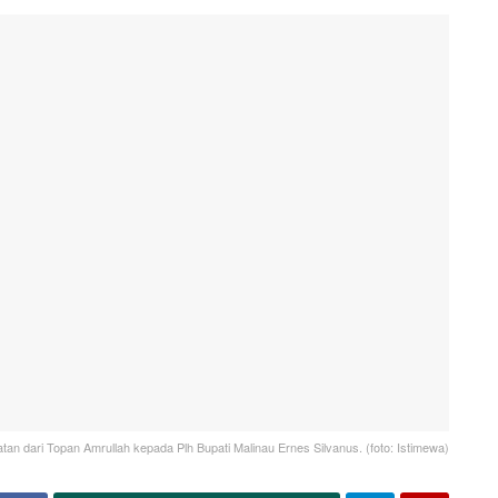
tan dari Topan Amrullah kepada Plh Bupati Malinau Ernes Silvanus. (foto: Istimewa)