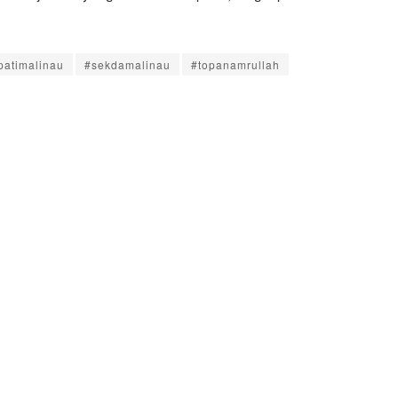
patimalinau
#sekdamalinau
#topanamrullah