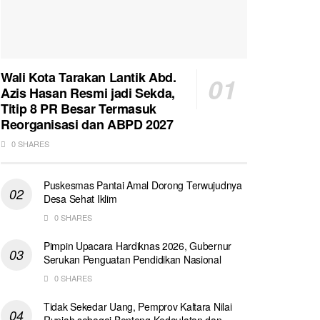
Wali Kota Tarakan Lantik Abd.
Azis Hasan Resmi jadi Sekda,
Titip 8 PR Besar Termasuk
Reorganisasi dan ABPD 2027
0 SHARES
Puskesmas Pantai Amal Dorong Terwujudnya
Desa Sehat Iklim
0 SHARES
Pimpin Upacara Hardiknas 2026, Gubernur
Serukan Penguatan Pendidikan Nasional
0 SHARES
Tidak Sekedar Uang, Pemprov Kaltara Nilai
Rupiah sebagai Benteng Kedaulatan dan