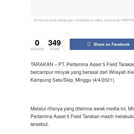
Semburan yang diduga gas menjulang ke udara, berasal dari WKP Per
0
349
Share on Facebook
SHARES
VIEWS
TARAKAN – PT. Pertamina Asset 5 Field Tarakan
bercampur minyak yang berasal dari Wilayah K
Kampung Satu/Skip, Minggu (4/4/2021).
Melalui rilisnya yang diterima awak media ini, 
Pertamina Asset 5 Field Tarakan masih melakuk
tersebut.