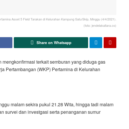
tamina Asset 5 Field Tarakan di Kelurahan Kampung Satu/Skip, Minggu (4/4/2021).
(foto: jendelakaltara.co)
Share on Whatsapp
 mengkonfirmasi terkait semburan yang diduga gas
erja Pertambangan (WKP) Pertamina di Kelurahan
Minggu malam sekira pukul 21.28 Wita, hingga tadi malam
an survei dan investgasi serta penanganan sumur