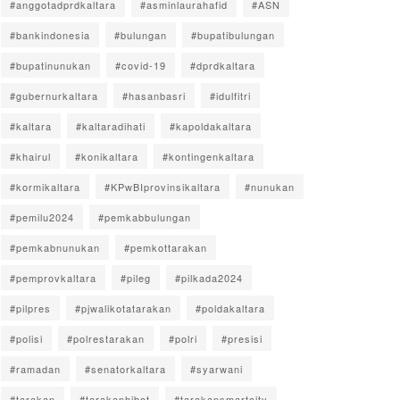
#anggotadprdkaltara
#asminlaurahafid
#ASN
#bankindonesia
#bulungan
#bupatibulungan
#bupatinunukan
#covid-19
#dprdkaltara
#gubernurkaltara
#hasanbasri
#idulfitri
#kaltara
#kaltaradihati
#kapoldakaltara
#khairul
#konikaltara
#kontingenkaltara
#kormikaltara
#KPwBIprovinsikaltara
#nunukan
#pemilu2024
#pemkabbulungan
#pemkabnunukan
#pemkottarakan
#pemprovkaltara
#pileg
#pilkada2024
#pilpres
#pjwalikotatarakan
#poldakaltara
#polisi
#polrestarakan
#polri
#presisi
#ramadan
#senatorkaltara
#syarwani
#tarakan
#tarakanhibot
#tarakansmartcity