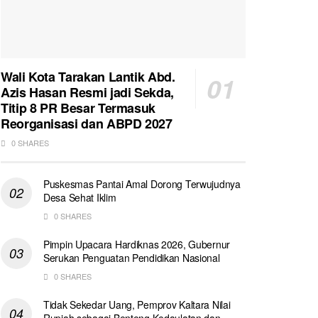
Wali Kota Tarakan Lantik Abd.
Azis Hasan Resmi jadi Sekda,
Titip 8 PR Besar Termasuk
Reorganisasi dan ABPD 2027
0 SHARES
Puskesmas Pantai Amal Dorong Terwujudnya
Desa Sehat Iklim
0 SHARES
Pimpin Upacara Hardiknas 2026, Gubernur
Serukan Penguatan Pendidikan Nasional
0 SHARES
Tidak Sekedar Uang, Pemprov Kaltara Nilai
Rupiah sebagai Benteng Kedaulatan dan