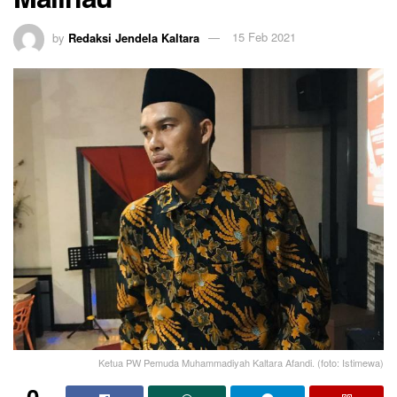
by
Redaksi Jendela Kaltara
15 Feb 2021
Ketua PW Pemuda Muhammadiyah Kaltara Afandi. (foto: Istimewa)
0