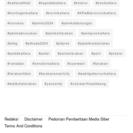
#kaltaradihati
#kapoldakaltara
#khairul
#konikaltara
#kontingenkaltara
#kormikaltara
#KPwBIprovinsikaltara
#nunukan
#pemilu2024
#pemkabbulungan
#pemkabnunukan
#pemkottarakan
#pemprovkaltara
#pileg
#pilkada2024
#pilpres
#pjwalikotatarakan
#poldakaltara
#polisi
#polrestarakan
#polri
#presisi
#ramadan
#senatorkaltara
#syarwani
#tarakan
#tarakanhibot
#tarakansmartcity
#wakilgubernurkaltara
#walikotatarakan
#yansentp
#zainalarifinpaliwang
Redaksi
Disclaimer
Pedoman Pemberitaan Media Siber
Terms And Conditions