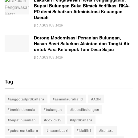
Bupati Bulungan Buka Bimtek Verifikasi RKA-
PD demi Sehatkan Administrasi Keuangan
Daerah
6 AGUSTUS 2026
Dorong Modernisasi Pertanian Bulungan,
Hasan Basri Salurkan Alsintan dan Tangki Air
untuk Para Kelompok Tani Desa Sajau
6 AGUSTUS 2026
Tag
#anggotadprdkaltara
#asminlaurahafid
#ASN
#bankindonesia
#bulungan
#bupatibulungan
#bupatinunukan
#covid-19
#dprdkaltara
#gubernurkaltara
#hasanbasri
#idulfitri
#kaltara