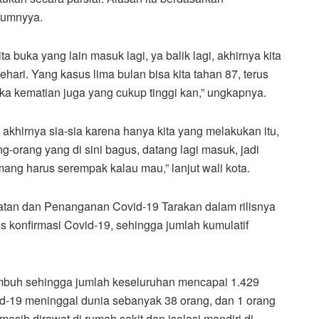
lumnyya.
ta buka yang lain masuk lagi, ya balik lagi, akhirnya kita
hari. Yang kasus lima bulan bisa kita tahan 87, terus
gka kematian juga yang cukup tinggi kan,” ungkapnya.
 akhirnya sia-sia karena hanya kita yang melakukan itu,
ng-orang yang di sini bagus, datang lagi masuk, jadi
emang harus serempak kalau mau,” lanjut wali kota.
patan dan Penanganan Covid-19 Tarakan dalam rilisnya
 konfirmasi Covid-19, sehingga jumlah kumulatif
mbuh sehingga jumlah keseluruhan mencapai 1.429
id-19 meninggal dunia sebanyak 38 orang, dan 1 orang
sih dirawat di rumah sakit dan isolasi mandiri di