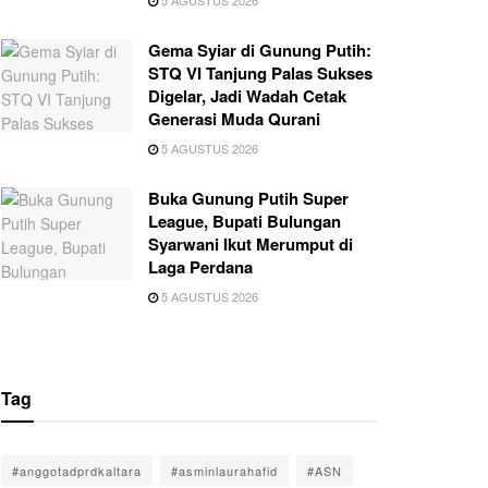
Gema Syiar di Gunung Putih:
STQ VI Tanjung Palas Sukses
Digelar, Jadi Wadah Cetak
Generasi Muda Qurani
5 AGUSTUS 2026
Buka Gunung Putih Super
League, Bupati Bulungan
Syarwani Ikut Merumput di
Laga Perdana
5 AGUSTUS 2026
Tag
#anggotadprdkaltara
#asminlaurahafid
#ASN