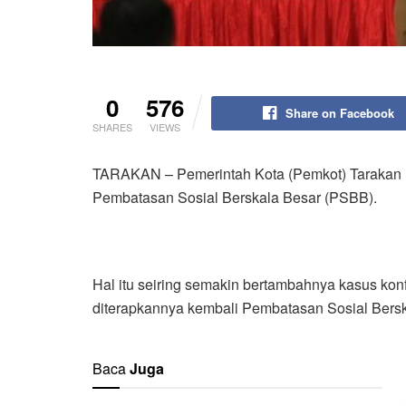
0
576
Share on Facebook
SHARES
VIEWS
TARAKAN – Pemerintah Kota (Pemkot) Tarakan
Pembatasan Sosial Berskala Besar (PSBB).
Hal itu seiring semakin bertambahnya kasus konf
diterapkannya kembali Pembatasan Sosial Bersk
Baca
Juga