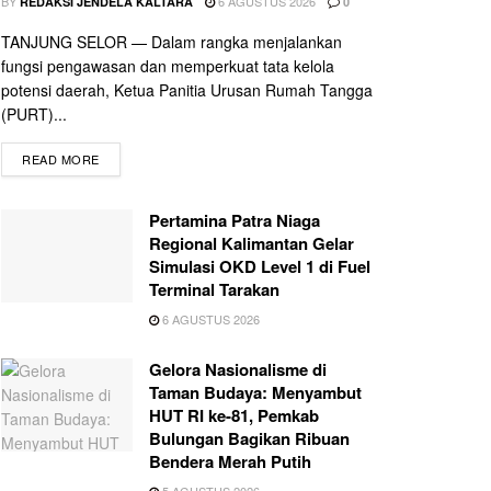
BY
6 AGUSTUS 2026
REDAKSI JENDELA KALTARA
0
TANJUNG SELOR — Dalam rangka menjalankan
fungsi pengawasan dan memperkuat tata kelola
potensi daerah, Ketua Panitia Urusan Rumah Tangga
(PURT)...
READ MORE
Pertamina Patra Niaga
Regional Kalimantan Gelar
Simulasi OKD Level 1 di Fuel
Terminal Tarakan
6 AGUSTUS 2026
Gelora Nasionalisme di
Taman Budaya: Menyambut
HUT RI ke-81, Pemkab
Bulungan Bagikan Ribuan
Bendera Merah Putih
5 AGUSTUS 2026