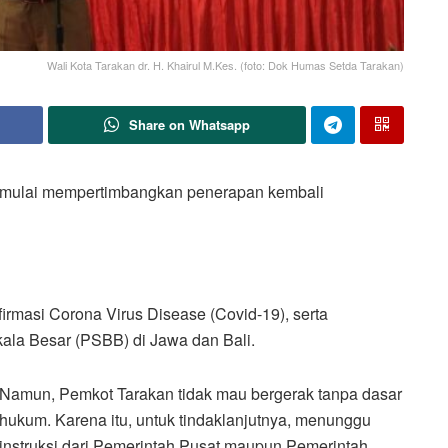
Wali Kota Tarakan dr. H. Khairul M.Kes. (foto: Dok Humas Setda Tarakan)
Share on Whatsapp
 mulai mempertimbangkan penerapan kembali
irmasi Corona Virus Disease (Covid-19), serta
ala Besar (PSBB) di Jawa dan Bali.
Namun, Pemkot Tarakan tidak mau bergerak tanpa dasar
hukum. Karena itu, untuk tindaklanjutnya, menunggu
instruksi dari Pemerintah Pusat maupun Pemerintah