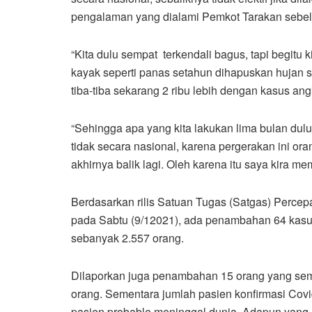
pengalaman yang dialami Pemkot Tarakan sebe
“Kita dulu sempat terkendali bagus, tapi begitu ki
kayak seperti panas setahun dihapuskan hujan se
tiba-tiba sekarang 2 ribu lebih dengan kasus an
“Sehingga apa yang kita lakukan lima bulan dulu
tidak secara nasional, karena pergerakan ini ora
akhirnya balik lagi. Oleh karena itu saya kira m
Berdasarkan rilis Satuan Tugas (Satgas) Perce
pada Sabtu (9/12021), ada penambahan 64 kasus
sebanyak 2.557 orang.
Dilaporkan juga penambahan 15 orang yang se
orang. Sementara jumlah pasien konfirmasi Cov
pasien probable meninggal dunia. Adapun yang ma