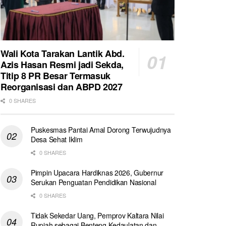
Wali Kota Tarakan Lantik Abd.
Azis Hasan Resmi jadi Sekda,
Titip 8 PR Besar Termasuk
Reorganisasi dan ABPD 2027
0 SHARES
Puskesmas Pantai Amal Dorong Terwujudnya
Desa Sehat Iklim
0 SHARES
Pimpin Upacara Hardiknas 2026, Gubernur
Serukan Penguatan Pendidikan Nasional
0 SHARES
Tidak Sekedar Uang, Pemprov Kaltara Nilai
Rupiah sebagai Benteng Kedaulatan dan