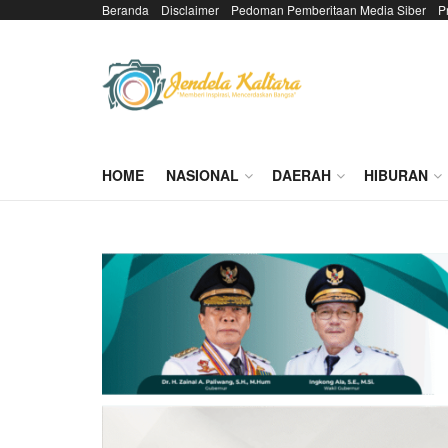
Beranda
Disclaimer
Pedoman Pemberitaan Media Siber
P
HOME
NASIONAL
DAERAH
HIBURAN