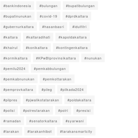
#bankindonesia
#bulungan
#bupatibulungan
#bupatinunukan
#covid-19
#dprdkaltara
#gubernurkaltara
#hasanbasri
#idulfitri
#kaltara
#kaltaradihati
#kapoldakaltara
#khairul
#konikaltara
#kontingenkaltara
#kormikaltara
#KPwBIprovinsikaltara
#nunukan
#pemilu2024
#pemkabbulungan
#pemkabnunukan
#pemkottarakan
#pemprovkaltara
#pileg
#pilkada2024
#pilpres
#pjwalikotatarakan
#poldakaltara
#polisi
#polrestarakan
#polri
#presisi
#ramadan
#senatorkaltara
#syarwani
#tarakan
#tarakanhibot
#tarakansmartcity