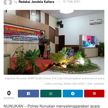
by
Redaksi Jendela Kaltara
01 Feb 2021
Kapolres Nunukan AKBP Syaiful Anwar S.IK saat menyampaikan arahannya di acara
coffee morning, Selasa (26/1/2021). (foto: Istinewa)
0
SHARES
NUNUKAN – Polres Nunukan menyelenggarakan acara