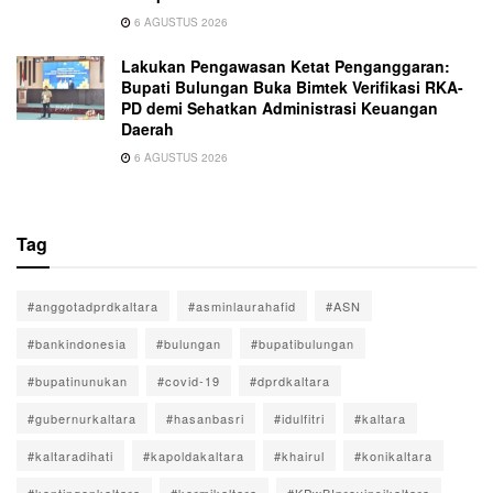
6 AGUSTUS 2026
Lakukan Pengawasan Ketat Penganggaran:
Bupati Bulungan Buka Bimtek Verifikasi RKA-
PD demi Sehatkan Administrasi Keuangan
Daerah
6 AGUSTUS 2026
Tag
#anggotadprdkaltara
#asminlaurahafid
#ASN
#bankindonesia
#bulungan
#bupatibulungan
#bupatinunukan
#covid-19
#dprdkaltara
#gubernurkaltara
#hasanbasri
#idulfitri
#kaltara
#kaltaradihati
#kapoldakaltara
#khairul
#konikaltara