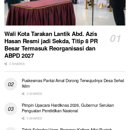
Wali Kota Tarakan Lantik Abd. Azis
Hasan Resmi jadi Sekda, Titip 8 PR
Besar Termasuk Reorganisasi dan
ABPD 2027
0 SHARES
Puskesmas Pantai Amal Dorong Terwujudnya Desa Sehat
Iklim
0 SHARES
Pimpin Upacara Hardiknas 2026, Gubernur Serukan
Penguatan Pendidikan Nasional
0 SHARES
Tidak Sekedar Uang, Pemprov Kaltara Nilai Rupiah