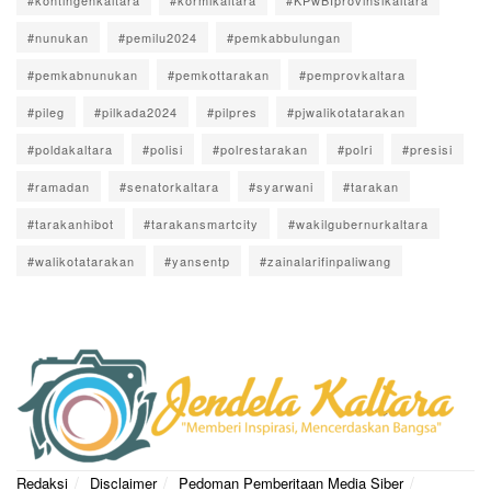
#kontingenkaltara
#kormikaltara
#KPwBIprovinsikaltara
#nunukan
#pemilu2024
#pemkabbulungan
#pemkabnunukan
#pemkottarakan
#pemprovkaltara
#pileg
#pilkada2024
#pilpres
#pjwalikotatarakan
#poldakaltara
#polisi
#polrestarakan
#polri
#presisi
#ramadan
#senatorkaltara
#syarwani
#tarakan
#tarakanhibot
#tarakansmartcity
#wakilgubernurkaltara
#walikotatarakan
#yansentp
#zainalarifinpaliwang
Redaksi
Disclaimer
Pedoman Pemberitaan Media Siber