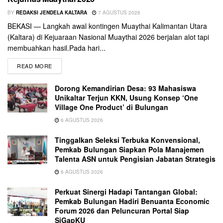
BY
REDAKSI JENDELA KALTARA
7 AGUSTUS 2026
BEKASI — Langkah awal kontingen Muaythai Kalimantan Utara
(Kaltara) di Kejuaraan Nasional Muaythai 2026 berjalan alot tapi
membuahkan hasil.Pada hari...
READ MORE
Dorong Kemandirian Desa: 93 Mahasiswa
Unikaltar Terjun KKN, Usung Konsep ‘One
Village One Product’ di Bulungan
6 AGUSTUS 2026
Tinggalkan Seleksi Terbuka Konvensional,
Pemkab Bulungan Siapkan Pola Manajemen
Talenta ASN untuk Pengisian Jabatan Strategis
6 AGUSTUS 2026
Perkuat Sinergi Hadapi Tantangan Global:
Pemkab Bulungan Hadiri Benuanta Economic
Forum 2026 dan Peluncuran Portal Siap
SiGapKU