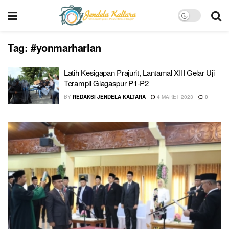
Tag:
#yonmarharlan
Latih Kesigapan Prajurit, Lantamal XIII Gelar Uji
Terampil Glagaspur P1-P2
BY
REDAKSI JENDELA KALTARA
4 MARET 2023
0