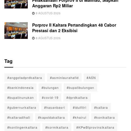
Anggaran Rp2 Miliar
8 AGUSTUS 2026
Porprov II Kaltara Pertandingkan 48 Cabor
Prestasi dan 2 Eksibisi
8 AGUSTUS 2026
Tag
#anggotadprdkaltara
#asminlaurahafid
#ASN
#bankindonesia
#bulungan
#bupatibulungan
#bupatinunukan
#covid-19
#dprdkaltara
#gubernurkaltara
#hasanbasri
#idulfitri
#kaltara
#kaltaradihati
#kapoldakaltara
#khairul
#konikaltara
#kontingenkaltara
#kormikaltara
#KPwBIprovinsikaltara