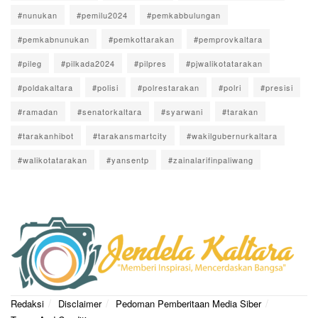
#nunukan
#pemilu2024
#pemkabbulungan
#pemkabnunukan
#pemkottarakan
#pemprovkaltara
#pileg
#pilkada2024
#pilpres
#pjwalikotatarakan
#poldakaltara
#polisi
#polrestarakan
#polri
#presisi
#ramadan
#senatorkaltara
#syarwani
#tarakan
#tarakanhibot
#tarakansmartcity
#wakilgubernurkaltara
#walikotatarakan
#yansentp
#zainalarifinpaliwang
Redaksi
Disclaimer
Pedoman Pemberitaan Media Siber