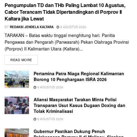
Pengumpulan TD dan THb Paling Lambat 10 Agustus,
Cabor Terancam Tidak Dipertandingkan di Porprov II
Kaltara jika Lewat
BY
REDAKSI JENDELA KALTARA
9 AGUSTUS 2026
TARAKAN – Batas waktu tinggal menghitung hari. Panitia
Pengawas dan Pengarah (Panwasrah) Pekan Olahraga Provinsi
(Porprov) II Kalimantan Utara (Kaltara)...
READ MORE
Pertamina Patra Niaga Regional Kalimantan
Borong 10 Penghargaan ISRA 2026
9 AGUSTUS 2026
Aliansi Masyarakat Tarakan Minta Polisi
Transparan Usut Kasus Dugaan Doxing dan
Tolak Kriminalisasi
8 AGUSTUS 2026
Gubernur Pastikan Dukung Penuh
Pelaksanaan Porprov II di Malinau, Siapkan