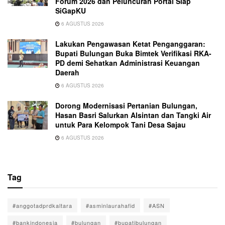
Forum 2026 dan Peluncuran Portal Siap
SiGapKU
6 AGUSTUS 2026
Lakukan Pengawasan Ketat Penganggaran:
Bupati Bulungan Buka Bimtek Verifikasi RKA-
PD demi Sehatkan Administrasi Keuangan
Daerah
6 AGUSTUS 2026
Dorong Modernisasi Pertanian Bulungan,
Hasan Basri Salurkan Alsintan dan Tangki Air
untuk Para Kelompok Tani Desa Sajau
6 AGUSTUS 2026
Tag
#anggotadprdkaltara
#asminlaurahafid
#ASN
#bankindonesia
#bulungan
#bupatibulungan