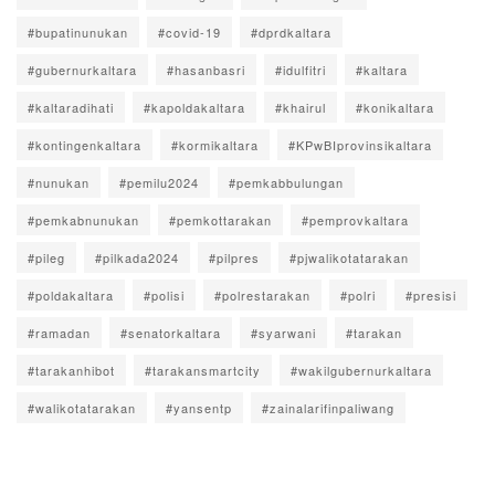
#bupatinunukan
#covid-19
#dprdkaltara
#gubernurkaltara
#hasanbasri
#idulfitri
#kaltara
#kaltaradihati
#kapoldakaltara
#khairul
#konikaltara
#kontingenkaltara
#kormikaltara
#KPwBIprovinsikaltara
#nunukan
#pemilu2024
#pemkabbulungan
#pemkabnunukan
#pemkottarakan
#pemprovkaltara
#pileg
#pilkada2024
#pilpres
#pjwalikotatarakan
#poldakaltara
#polisi
#polrestarakan
#polri
#presisi
#ramadan
#senatorkaltara
#syarwani
#tarakan
#tarakanhibot
#tarakansmartcity
#wakilgubernurkaltara
#walikotatarakan
#yansentp
#zainalarifinpaliwang