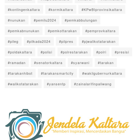
#kontingenkaltara
#kormikaltara
#KPwBIprovinsikaltara
#nunukan
#pemilu2024
#pemkabbulungan
#pemkabnunukan
#pemkottarakan
#pemprovkaltara
#pileg
#pilkada2024
#pilpres
#pjwalikotatarakan
#poldakaltara
#polisi
#polrestarakan
#polri
#presisi
#ramadan
#senatorkaltara
#syarwani
#tarakan
#tarakanhibot
#tarakansmartcity
#wakilgubernurkaltara
#walikotatarakan
#yansentp
#zainalarifinpaliwang