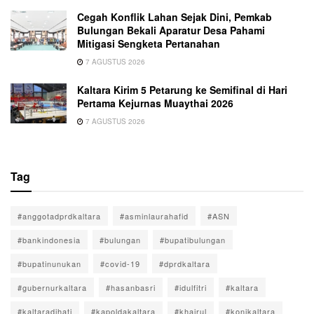
Cegah Konflik Lahan Sejak Dini, Pemkab
Bulungan Bekali Aparatur Desa Pahami
Mitigasi Sengketa Pertanahan
7 AGUSTUS 2026
Kaltara Kirim 5 Petarung ke Semifinal di Hari
Pertama Kejurnas Muaythai 2026
7 AGUSTUS 2026
Tag
#anggotadprdkaltara
#asminlaurahafid
#ASN
#bankindonesia
#bulungan
#bupatibulungan
#bupatinunukan
#covid-19
#dprdkaltara
#gubernurkaltara
#hasanbasri
#idulfitri
#kaltara
#kaltaradihati
#kapoldakaltara
#khairul
#konikaltara