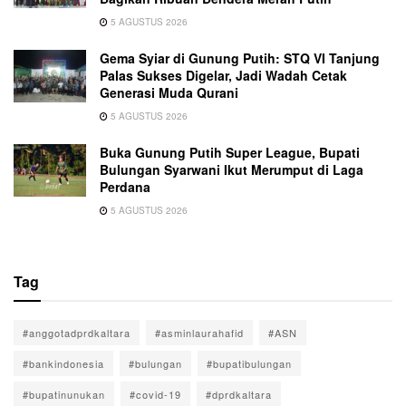
5 AGUSTUS 2026
Gema Syiar di Gunung Putih: STQ VI Tanjung
Palas Sukses Digelar, Jadi Wadah Cetak
Generasi Muda Qurani
5 AGUSTUS 2026
Buka Gunung Putih Super League, Bupati
Bulungan Syarwani Ikut Merumput di Laga
Perdana
5 AGUSTUS 2026
Tag
#anggotadprdkaltara
#asminlaurahafid
#ASN
#bankindonesia
#bulungan
#bupatibulungan
#bupatinunukan
#covid-19
#dprdkaltara