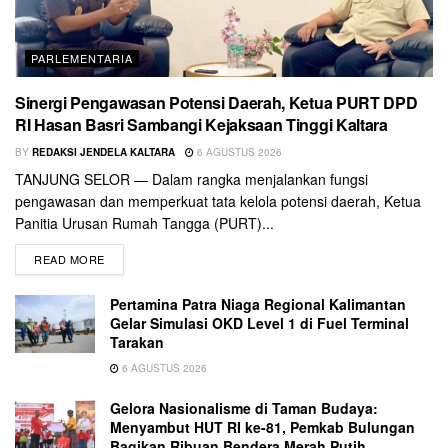
PARLEMENTARIA
Sinergi Pengawasan Potensi Daerah, Ketua PURT DPD
RI Hasan Basri Sambangi Kejaksaan Tinggi Kaltara
BY
REDAKSI JENDELA KALTARA
6 AGUSTUS 2026
TANJUNG SELOR — Dalam rangka menjalankan fungsi
pengawasan dan memperkuat tata kelola potensi daerah, Ketua
Panitia Urusan Rumah Tangga (PURT)...
READ MORE
Pertamina Patra Niaga Regional Kalimantan
Gelar Simulasi OKD Level 1 di Fuel Terminal
Tarakan
6 AGUSTUS 2026
Gelora Nasionalisme di Taman Budaya:
Menyambut HUT RI ke-81, Pemkab Bulungan
Bagikan Ribuan Bendera Merah Putih