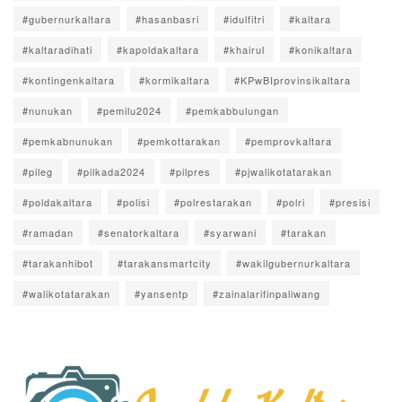
#gubernurkaltara
#hasanbasri
#idulfitri
#kaltara
#kaltaradihati
#kapoldakaltara
#khairul
#konikaltara
#kontingenkaltara
#kormikaltara
#KPwBIprovinsikaltara
#nunukan
#pemilu2024
#pemkabbulungan
#pemkabnunukan
#pemkottarakan
#pemprovkaltara
#pileg
#pilkada2024
#pilpres
#pjwalikotatarakan
#poldakaltara
#polisi
#polrestarakan
#polri
#presisi
#ramadan
#senatorkaltara
#syarwani
#tarakan
#tarakanhibot
#tarakansmartcity
#wakilgubernurkaltara
#walikotatarakan
#yansentp
#zainalarifinpaliwang