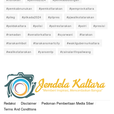
#pemkabnunukan
#pemkottarakan
#pemprovkaltara
#pileg
#pilkada2024
#pilpres
#pjwalikotatarakan
#poldakaltara
#polisi
#polrestarakan
#polri
#presisi
#ramadan
#senatorkaltara
#syarwani
#tarakan
#tarakanhibot
#tarakansmartcity
#wakilgubernurkaltara
#walikotatarakan
#yansentp
#zainalarifinpaliwang
Redaksi
Disclaimer
Pedoman Pemberitaan Media Siber
Terms And Conditions