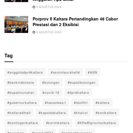
8 AGUSTUS 2026
Porprov II Kaltara Pertandingkan 48 Cabor
Prestasi dan 2 Eksibisi
8 AGUSTUS 2026
Tag
#anggotadprdkaltara
#asminlaurahafid
#ASN
#bankindonesia
#bulungan
#bupatibulungan
#bupatinunukan
#covid-19
#dprdkaltara
#gubernurkaltara
#hasanbasri
#idulfitri
#kaltara
#kaltaradihati
#kapoldakaltara
#khairul
#konikaltara
#kontingenkaltara
#kormikaltara
#KPwBIprovinsikaltara
#nunukan
#pemilu2024
#pemkabbulungan