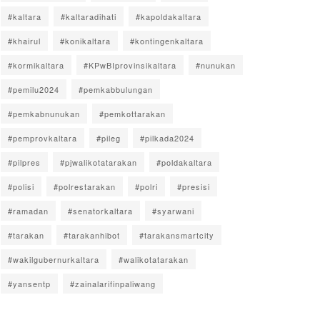
#kaltara
#kaltaradihati
#kapoldakaltara
#khairul
#konikaltara
#kontingenkaltara
#kormikaltara
#KPwBIprovinsikaltara
#nunukan
#pemilu2024
#pemkabbulungan
#pemkabnunukan
#pemkottarakan
#pemprovkaltara
#pileg
#pilkada2024
#pilpres
#pjwalikotatarakan
#poldakaltara
#polisi
#polrestarakan
#polri
#presisi
#ramadan
#senatorkaltara
#syarwani
#tarakan
#tarakanhibot
#tarakansmartcity
#wakilgubernurkaltara
#walikotatarakan
#yansentp
#zainalarifinpaliwang