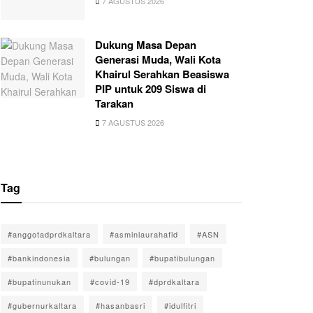
7 AGUSTUS 2026
Dukung Masa Depan
Generasi Muda, Wali Kota
Khairul Serahkan Beasiswa
PIP untuk 209 Siswa di
Tarakan
7 AGUSTUS 2026
Tag
#anggotadprdkaltara
#asminlaurahafid
#ASN
#bankindonesia
#bulungan
#bupatibulungan
#bupatinunukan
#covid-19
#dprdkaltara
#gubernurkaltara
#hasanbasri
#idulfitri