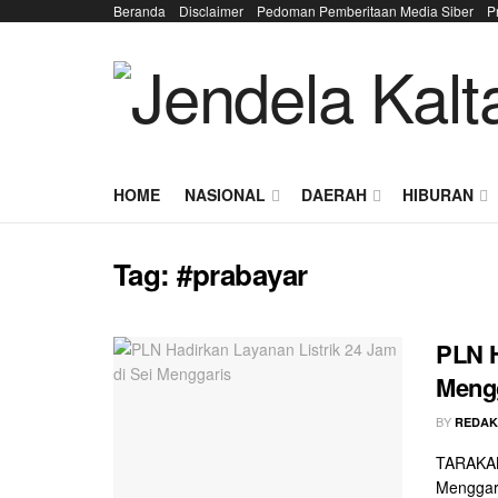
Beranda
Disclaimer
Pedoman Pemberitaan Media Siber
P
HOME
NASIONAL
DAERAH
HIBURAN
Tag:
#prabayar
PLN H
Meng
BY
REDAK
TARAKAN 
Menggari