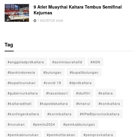
9 Atlet Muaythai Kaltara Tembus Semifinal
Kejurnas
7 AGUSTUS 2026
Tag
#anggotadprdkaltara
#asminlaurahafid
#ASN
#bankindonesia
#bulungan
#bupatibulungan
#bupatinunukan
#covid-19
#dprdkaltara
#gubernurkaltara
#hasanbasri
#idulfitri
#kaltara
#kaltaradihati
#kapoldakaltara
#khairul
#konikaltara
#kontingenkaltara
#kormikaltara
#KPwBIprovinsikaltara
#nunukan
#pemilu2024
#pemkabbulungan
#pemkabnunukan
#pemkottarakan
#pemprovkaltara