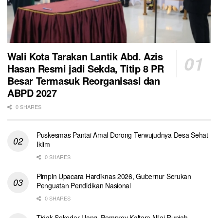
Wali Kota Tarakan Lantik Abd. Azis
Hasan Resmi jadi Sekda, Titip 8 PR
Besar Termasuk Reorganisasi dan
ABPD 2027
0 SHARES
Puskesmas Pantai Amal Dorong Terwujudnya Desa Sehat
Iklim
0 SHARES
Pimpin Upacara Hardiknas 2026, Gubernur Serukan
Penguatan Pendidikan Nasional
0 SHARES
Tidak Sekedar Uang, Pemprov Kaltara Nilai Rupiah