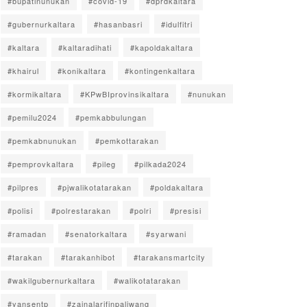
#bupatinunukan
#covid-19
#dprdkaltara
#gubernurkaltara
#hasanbasri
#idulfitri
#kaltara
#kaltaradihati
#kapoldakaltara
#khairul
#konikaltara
#kontingenkaltara
#kormikaltara
#KPwBIprovinsikaltara
#nunukan
#pemilu2024
#pemkabbulungan
#pemkabnunukan
#pemkottarakan
#pemprovkaltara
#pileg
#pilkada2024
#pilpres
#pjwalikotatarakan
#poldakaltara
#polisi
#polrestarakan
#polri
#presisi
#ramadan
#senatorkaltara
#syarwani
#tarakan
#tarakanhibot
#tarakansmartcity
#wakilgubernurkaltara
#walikotatarakan
#yansentp
#zainalarifinpaliwang