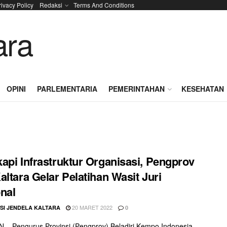
rivacy Policy
Redaksi
Terms And Conditions
OPINI
PARLEMENTARIA
PEMERINTAHAN
KESEHATAN
api Infrastruktur Organisasi, Pengprov
altara Gelar Pelatihan Wasit Juri
nal
20 MARET 2022
SI JENDELA KALTARA
0
– Pengurus Provinsi (Pengprov) Beladiri Kempo Indonesia