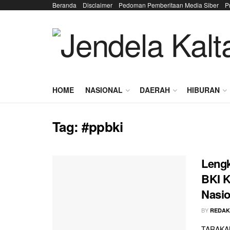
Beranda
Disclaimer
Pedoman Pemberitaan Media Siber
P
HOME
NASIONAL
DAERAH
HIBURAN
Tag:
#ppbki
Lengk
BKI K
Nasio
BY
REDAK
TARAKAN 