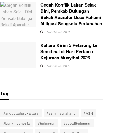
Cegah Konflik Lahan Sejak
Dini, Pemkab Bulungan
Bekali Aparatur Desa Pahami
Mitigasi Sengketa Pertanahan
7 AGUSTUS 2026
Kaltara Kirim 5 Petarung ke
Semifinal di Hari Pertama
Kejurnas Muaythai 2026
7 AGUSTUS 2026
Tag
#anggotadprdkaltara
#asminlaurahafid
#ASN
#bankindonesia
#bulungan
#bupatibulungan