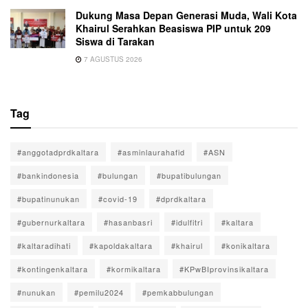
Dukung Masa Depan Generasi Muda, Wali Kota
Khairul Serahkan Beasiswa PIP untuk 209
Siswa di Tarakan
7 AGUSTUS 2026
Tag
#anggotadprdkaltara
#asminlaurahafid
#ASN
#bankindonesia
#bulungan
#bupatibulungan
#bupatinunukan
#covid-19
#dprdkaltara
#gubernurkaltara
#hasanbasri
#idulfitri
#kaltara
#kaltaradihati
#kapoldakaltara
#khairul
#konikaltara
#kontingenkaltara
#kormikaltara
#KPwBIprovinsikaltara
#nunukan
#pemilu2024
#pemkabbulungan