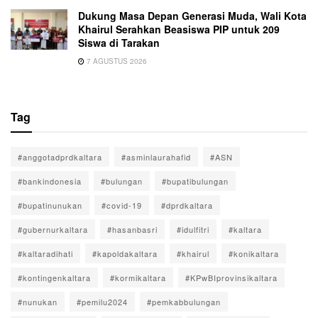
Dukung Masa Depan Generasi Muda, Wali Kota
Khairul Serahkan Beasiswa PIP untuk 209
Siswa di Tarakan
7 AGUSTUS 2026
Tag
#anggotadprdkaltara
#asminlaurahafid
#ASN
#bankindonesia
#bulungan
#bupatibulungan
#bupatinunukan
#covid-19
#dprdkaltara
#gubernurkaltara
#hasanbasri
#idulfitri
#kaltara
#kaltaradihati
#kapoldakaltara
#khairul
#konikaltara
#kontingenkaltara
#kormikaltara
#KPwBIprovinsikaltara
#nunukan
#pemilu2024
#pemkabbulungan