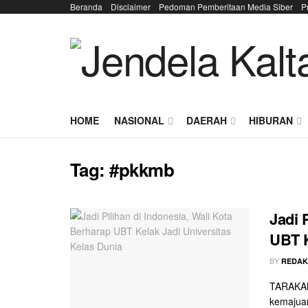
Beranda
Disclaimer
Pedoman Pemberitaan Media Siber
P
HOME
NASIONAL
DAERAH
HIBURAN
Tag:
#pkkmb
Jadi 
UBT K
BY
REDAK
TARAKAN 
kemajuan