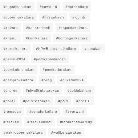
#bupatinunukan
#covid-19
#dprdkaltara
#gubernurkaltara
#hasanbasri
#idulfitri
#kaltara
#kaltaradihati
#kapoldakaltara
#khairul
#konikaltara
#kontingenkaltara
#kormikaltara
#KPwBIprovinsikaltara
#nunukan
#pemilu2024
#pemkabbulungan
#pemkabnunukan
#pemkottarakan
#pemprovkaltara
#pileg
#pilkada2024
#pilpres
#pjwalikotatarakan
#poldakaltara
#polisi
#polrestarakan
#polri
#presisi
#ramadan
#senatorkaltara
#syarwani
#tarakan
#tarakanhibot
#tarakansmartcity
#wakilgubernurkaltara
#walikotatarakan