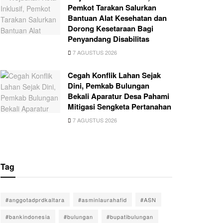
Pemkot Tarakan Salurkan
Bantuan Alat Kesehatan dan
Dorong Kesetaraan Bagi
Penyandang Disabilitas
7 AGUSTUS 2026
Cegah Konflik Lahan Sejak
Dini, Pemkab Bulungan
Bekali Aparatur Desa Pahami
Mitigasi Sengketa Pertanahan
7 AGUSTUS 2026
Tag
#anggotadprdkaltara
#asminlaurahafid
#ASN
#bankindonesia
#bulungan
#bupatibulungan