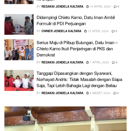
BY
REDAKSI JENDELA KALTARA
15 APRIL 2024
0
Didampingi Chieto Karno, Datu Iman Ambil
Formulir di PDI Perjuangan
BY
OWNER JENDELA KALTARA
13 APRIL 2024
0
Serius Maju di Pilbup Bulungan, Datu Iman –
Chieto Karno Ikuti Penjaringan di PKS dan
Demokrat
BY
REDAKSI JENDELA KALTARA
7 APRIL 2024
0
Tanggapi Dipasangkan dengan Syarwani,
Norhayati Andris: Tidak Masalah dengan Siapa
Saja, Tapi Lebih Bahagia Lagi dengan Beliau
BY
REDAKSI JENDELA KALTARA
6 MARET 2024
0