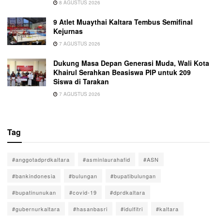
8 AGUSTUS 2026
9 Atlet Muaythai Kaltara Tembus Semifinal
Kejurnas
7 AGUSTUS 2026
Dukung Masa Depan Generasi Muda, Wali Kota
Khairul Serahkan Beasiswa PIP untuk 209
Siswa di Tarakan
7 AGUSTUS 2026
Tag
#anggotadprdkaltara
#asminlaurahafid
#ASN
#bankindonesia
#bulungan
#bupatibulungan
#bupatinunukan
#covid-19
#dprdkaltara
#gubernurkaltara
#hasanbasri
#idulfitri
#kaltara