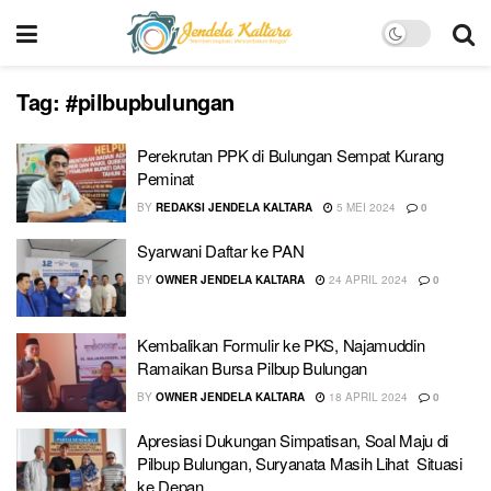
Tag:
#pilbupbulungan
Perekrutan PPK di Bulungan Sempat Kurang
Peminat
BY
REDAKSI JENDELA KALTARA
5 MEI 2024
0
Syarwani Daftar ke PAN
BY
OWNER JENDELA KALTARA
24 APRIL 2024
0
Kembalikan Formulir ke PKS, Najamuddin
Ramaikan Bursa Pilbup Bulungan
BY
OWNER JENDELA KALTARA
18 APRIL 2024
0
Apresiasi Dukungan Simpatisan, Soal Maju di
Pilbup Bulungan, Suryanata Masih Lihat Situasi
ke Depan