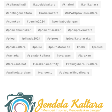
#kaltaradihati
#kapoldakaltara
#khairul
#konikaltara
#kontingenkaltara
#kormikaltara
#KPwBIprovinsikaltara
#nunukan
#pemilu2024
#pemkabbulungan
#pemkabnunukan
#pemkottarakan
#pemprovkaltara
#pileg
#pilkada2024
#pilpres
#pjwalikotatarakan
#poldakaltara
#polisi
#polrestarakan
#polri
#presisi
#ramadan
#senatorkaltara
#syarwani
#tarakan
#tarakanhibot
#tarakansmartcity
#wakilgubernurkaltara
#walikotatarakan
#yansentp
#zainalarifinpaliwang