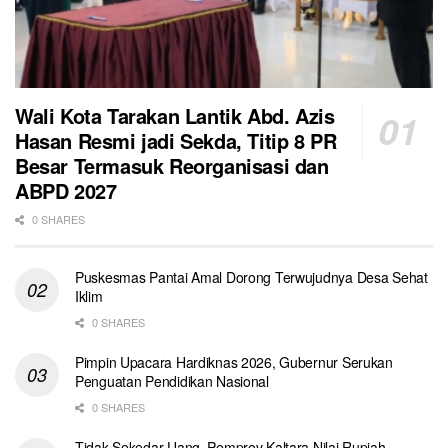
Wali Kota Tarakan Lantik Abd. Azis
Hasan Resmi jadi Sekda, Titip 8 PR
Besar Termasuk Reorganisasi dan
ABPD 2027
0 SHARES
Puskesmas Pantai Amal Dorong Terwujudnya Desa Sehat
Iklim
0 SHARES
Pimpin Upacara Hardiknas 2026, Gubernur Serukan
Penguatan Pendidikan Nasional
0 SHARES
Tidak Sekedar Uang, Pemprov Kaltara Nilai Rupiah