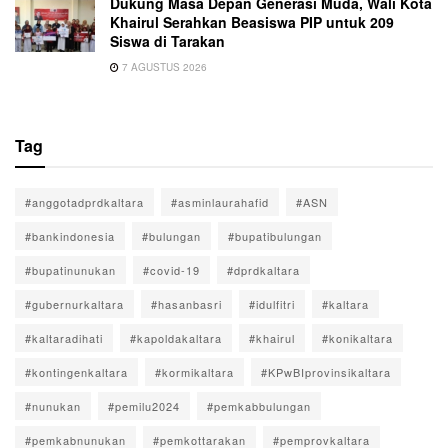
Dukung Masa Depan Generasi Muda, Wali Kota
Khairul Serahkan Beasiswa PIP untuk 209
Siswa di Tarakan
7 AGUSTUS 2026
Tag
#anggotadprdkaltara
#asminlaurahafid
#ASN
#bankindonesia
#bulungan
#bupatibulungan
#bupatinunukan
#covid-19
#dprdkaltara
#gubernurkaltara
#hasanbasri
#idulfitri
#kaltara
#kaltaradihati
#kapoldakaltara
#khairul
#konikaltara
#kontingenkaltara
#kormikaltara
#KPwBIprovinsikaltara
#nunukan
#pemilu2024
#pemkabbulungan
#pemkabnunukan
#pemkottarakan
#pemprovkaltara