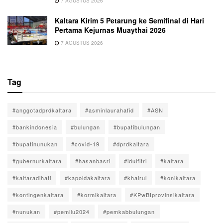
7 AGUSTUS 2026
Kaltara Kirim 5 Petarung ke Semifinal di Hari
Pertama Kejurnas Muaythai 2026
7 AGUSTUS 2026
Tag
#anggotadprdkaltara
#asminlaurahafid
#ASN
#bankindonesia
#bulungan
#bupatibulungan
#bupatinunukan
#covid-19
#dprdkaltara
#gubernurkaltara
#hasanbasri
#idulfitri
#kaltara
#kaltaradihati
#kapoldakaltara
#khairul
#konikaltara
#kontingenkaltara
#kormikaltara
#KPwBIprovinsikaltara
#nunukan
#pemilu2024
#pemkabbulungan