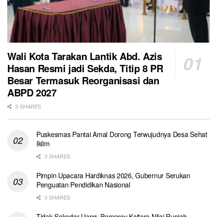
Wali Kota Tarakan Lantik Abd. Azis
Hasan Resmi jadi Sekda, Titip 8 PR
Besar Termasuk Reorganisasi dan
ABPD 2027
0 SHARES
Puskesmas Pantai Amal Dorong Terwujudnya Desa Sehat
Iklim
0 SHARES
Pimpin Upacara Hardiknas 2026, Gubernur Serukan
Penguatan Pendidikan Nasional
0 SHARES
Tidak Sekedar Uang, Pemprov Kaltara Nilai Rupiah