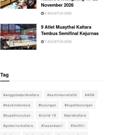
November 2026
8 AGUSTUS 2026
9 Atlet Muaythai Kaltara
Tembus Semifinal Kejurnas
7 AGUSTUS 2026
Tag
#anggotadprdkaltara
#asminlaurahafid
#ASN
#bankindonesia
#bulungan
#bupatibulungan
#bupatinunukan
#covid-19
#dprdkaltara
#gubernurkaltara
#hasanbasri
#idulfitri