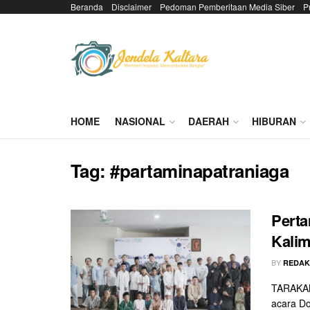
Beranda
Disclaimer
Pedoman Pemberitaan Media Siber
P
HOME
NASIONAL
DAERAH
HIBURAN
Tag:
#partaminapatraniaga
Perta
Kali
BY
REDAK
TARAKAN
acara D