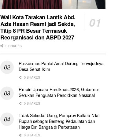
Wali Kota Tarakan Lantik Abd.
Azis Hasan Resmi jadi Sekda,
Titip 8 PR Besar Termasuk
Reorganisasi dan ABPD 2027
0 SHARES
Puskesmas Pantai Amal Dorong Terwujudnya
Desa Sehat Iklim
0 SHARES
Pimpin Upacara Hardiknas 2026, Gubernur
Serukan Penguatan Pendidikan Nasional
0 SHARES
Tidak Sekedar Uang, Pemprov Kaltara Nilai
Rupiah sebagai Benteng Kedaulatan dan
Harga Diri Bangsa di Perbatasan
0 SHARES