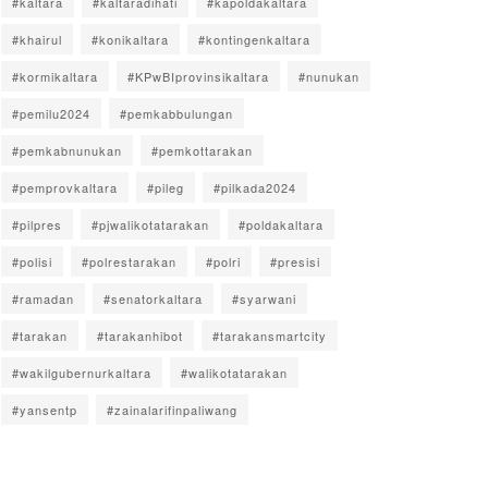
#kaltara
#kaltaradihati
#kapoldakaltara
#khairul
#konikaltara
#kontingenkaltara
#kormikaltara
#KPwBIprovinsikaltara
#nunukan
#pemilu2024
#pemkabbulungan
#pemkabnunukan
#pemkottarakan
#pemprovkaltara
#pileg
#pilkada2024
#pilpres
#pjwalikotatarakan
#poldakaltara
#polisi
#polrestarakan
#polri
#presisi
#ramadan
#senatorkaltara
#syarwani
#tarakan
#tarakanhibot
#tarakansmartcity
#wakilgubernurkaltara
#walikotatarakan
#yansentp
#zainalarifinpaliwang