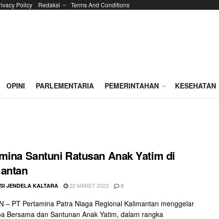
rivacy Policy
Redaksi
Terms And Conditions
OPINI
PARLEMENTARIA
PEMERINTAHAN
KESEHATAN
mina Santuni Ratusan Anak Yatim di
mantan
22 MARET 2023
SI JENDELA KALTARA
0
 – PT Pertamina Patra Niaga Regional Kalimantan menggelar
oa Bersama dan Santunan Anak Yatim, dalam rangka