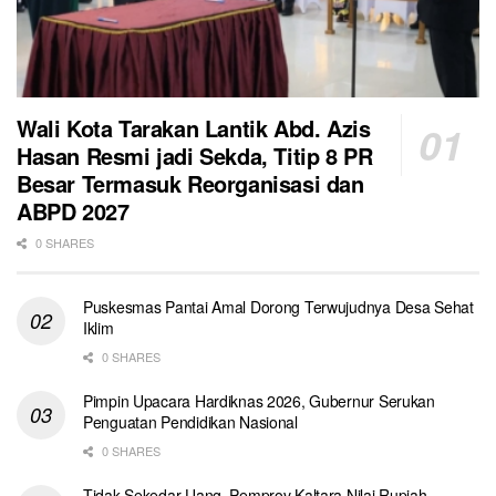
Wali Kota Tarakan Lantik Abd. Azis
Hasan Resmi jadi Sekda, Titip 8 PR
Besar Termasuk Reorganisasi dan
ABPD 2027
0 SHARES
Puskesmas Pantai Amal Dorong Terwujudnya Desa Sehat
Iklim
0 SHARES
Pimpin Upacara Hardiknas 2026, Gubernur Serukan
Penguatan Pendidikan Nasional
0 SHARES
Tidak Sekedar Uang, Pemprov Kaltara Nilai Rupiah