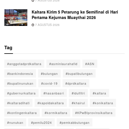
7 AGUSTUS 2026
Kaltara Kirim 5 Petarung ke Semifinal di Hari
Pertama Kejurnas Muaythai 2026
7 AGUSTUS 2026
Tag
#anggotadprdkaltara
#asminlaurahafid
#ASN
#bankindonesia
#bulungan
#bupatibulungan
#bupatinunukan
#covid-19
#dprdkaltara
#gubernurkaltara
#hasanbasri
#idulfitri
#kaltara
#kaltaradihati
#kapoldakaltara
#khairul
#konikaltara
#kontingenkaltara
#kormikaltara
#KPwBIprovinsikaltara
#nunukan
#pemilu2024
#pemkabbulungan