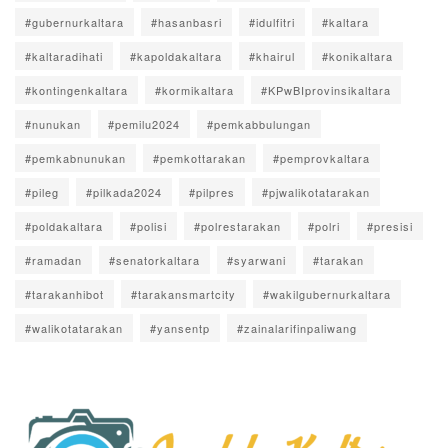
#gubernurkaltara
#hasanbasri
#idulfitri
#kaltara
#kaltaradihati
#kapoldakaltara
#khairul
#konikaltara
#kontingenkaltara
#kormikaltara
#KPwBIprovinsikaltara
#nunukan
#pemilu2024
#pemkabbulungan
#pemkabnunukan
#pemkottarakan
#pemprovkaltara
#pileg
#pilkada2024
#pilpres
#pjwalikotatarakan
#poldakaltara
#polisi
#polrestarakan
#polri
#presisi
#ramadan
#senatorkaltara
#syarwani
#tarakan
#tarakanhibot
#tarakansmartcity
#wakilgubernurkaltara
#walikotatarakan
#yansentp
#zainalarifinpaliwang