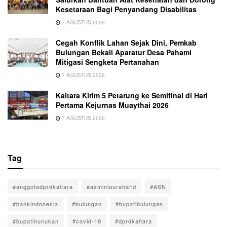
Kesetaraan Bagi Penyandang Disabilitas
7 AGUSTUS 2026
Cegah Konflik Lahan Sejak Dini, Pemkab
Bulungan Bekali Aparatur Desa Pahami
Mitigasi Sengketa Pertanahan
7 AGUSTUS 2026
Kaltara Kirim 5 Petarung ke Semifinal di Hari
Pertama Kejurnas Muaythai 2026
7 AGUSTUS 2026
Tag
#anggotadprdkaltara
#asminlaurahafid
#ASN
#bankindonesia
#bulungan
#bupatibulungan
#bupatinunukan
#covid-19
#dprdkaltara