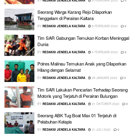
BY
REDAKSI JENDELA KALTARA
9 FEBRUARI 2023
0
Seorang Warga Karang Rejo Dilaporkan
Tenggelam di Perairan Kaltara
BY
REDAKSI JENDELA KALTARA
8 FEBRUARI 2023
0
Tim SAR Gabungan Temukan Korban Meninggal
Dunia
BY
REDAKSI JENDELA KALTARA
4 FEBRUARI 2023
0
Polres Malinau Temukan Anak yang Dilaporkan
Hilang dengan Selamat
BY
REDAKSI JENDELA KALTARA
28 JANUARI 2023
0
Tim SAR Lakukan Pencarian Terhadap Seorang
Motoris yang Terjatuh di Perairan Bulungan
BY
REDAKSI JENDELA KALTARA
31 OKTOBER 2022
0
Seorang ABK Tug Boat Max 01 Terjatuh di
Pelabuhan Kelapis
BY
REDAKSI JENDELA KALTARA
31 JULI 2022
0