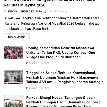
Kejurnas Muaythai 2026
BY
REDAKSI JENDELA KALTARA
7 AGUSTUS 2026
BEKASI — Langkah awal kontingen Muaythai Kalimantan Utara
(Kaltara) di Kejuaraan Nasional Muaythai 2026 berjalan alot tapi
membuahkan hasil.Pada hari...
READ MORE
Dorong Kemandirian Desa: 93 Mahasiswa
Unikaltar Terjun KKN, Usung Konsep ‘One
Village One Product’ di Bulungan
6 AGUSTUS 2026
Tinggalkan Seleksi Terbuka Konvensional,
Pemkab Bulungan Siapkan Pola Manajemen
Talenta ASN untuk Pengisian Jabatan Strategis
6 AGUSTUS 2026
Perkuat Sinergi Hadapi Tantangan Global:
Pemkab Bulungan Hadiri Benuanta Economic
Forum 2026 dan Peluncuran Portal Siap