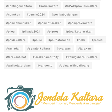
#kontingenkaltara
#kormikaltara
#KPwBIprovinsikaltara
#nunukan
#pemilu2024
#pemkabbulungan
#pemkabnunukan
#pemkottarakan
#pemprovkaltara
#pileg
#pilkada2024
#pilpres
#pjwalikotatarakan
#poldakaltara
#polisi
#polrestarakan
#polri
#presisi
#ramadan
#senatorkaltara
#syarwani
#tarakan
#tarakanhibot
#tarakansmartcity
#wakilgubernurkaltara
#walikotatarakan
#yansentp
#zainalarifinpaliwang