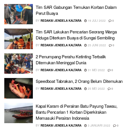
Tim SAR Gabungan Temukan Korban Dalam
Perut Buaya
BY
REDAKSI JENDELA KALTARA
19 JULI 2022
0
Tim SAR Lakukan Pencarian Seorang Warga
Diduga Diterkam Buaya di Sungai Sembiling
BY
REDAKSI JENDELA KALTARA
25 JUNI 2022
0
2 Penumpang Perahu Ketinting Terbalik
Ditemukan Meninggal Dunia
BY
REDAKSI JENDELA KALTARA
31 MEI 2022
0
Speedboat Tabrakan, 2 Orang Belum Ditemukan
BY
REDAKSI JENDELA KALTARA
25 MEI 2022
0
Kapal Karam di Perairan Batu Payung Tawau,
Bantu Pencarian 1 Korban Diperkirakan
Memasuki Perairan Indonesia
BY
REDAKSI JENDELA KALTARA
3 JANUARI 2022
0