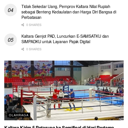
Tidak Sekedar Uang, Pemprov Kaltara Nilai Rupiah
sebagai Benteng Kedaulatan dan Harga Diri Bangsa di
Perbatasan
0 SHARES
Kaltara Genjot PAD, Luncurkan E-SAMSATKU dan
SIMPADKU untuk Layanan Pajak Digital
0 SHARES
OLAHRAGA
Kaltara Kirim 5 Petarung ke Semifinal di Hari Pertama