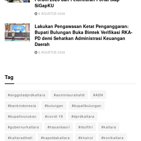
SiGapKU
6 AGUSTUS 2026
Lakukan Pengawasan Ketat Penganggaran:
Bupati Bulungan Buka Bimtek Verifikasi RKA-
PD demi Sehatkan Administrasi Keuangan
Daerah
6 AGUSTUS 2026
Tag
#anggotadprdkaltara
#asminlaurahafid
#ASN
#bankindonesia
#bulungan
#bupatibulungan
#bupatinunukan
#covid-19
#dprdkaltara
#gubernurkaltara
#hasanbasri
#idulfitri
#kaltara
#kaltaradihati
#kapoldakaltara
#khairul
#konikaltara