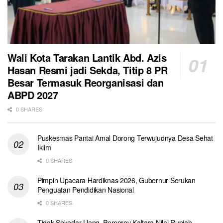
Wali Kota Tarakan Lantik Abd. Azis
Hasan Resmi jadi Sekda, Titip 8 PR
Besar Termasuk Reorganisasi dan
ABPD 2027
0 SHARES
Puskesmas Pantai Amal Dorong Terwujudnya Desa Sehat
Iklim
0 SHARES
Pimpin Upacara Hardiknas 2026, Gubernur Serukan
Penguatan Pendidikan Nasional
0 SHARES
Tidak Sekedar Uang, Pemprov Kaltara Nilai Rupiah