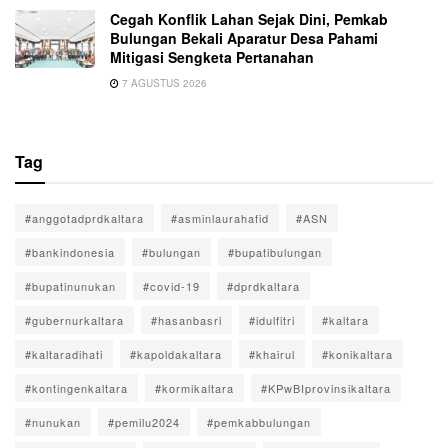
Cegah Konflik Lahan Sejak Dini, Pemkab
Bulungan Bekali Aparatur Desa Pahami
Mitigasi Sengketa Pertanahan
7 AGUSTUS 2026
Tag
#anggotadprdkaltara
#asminlaurahafid
#ASN
#bankindonesia
#bulungan
#bupatibulungan
#bupatinunukan
#covid-19
#dprdkaltara
#gubernurkaltara
#hasanbasri
#idulfitri
#kaltara
#kaltaradihati
#kapoldakaltara
#khairul
#konikaltara
#kontingenkaltara
#kormikaltara
#KPwBIprovinsikaltara
#nunukan
#pemilu2024
#pemkabbulungan