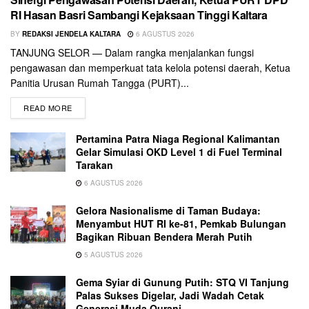
RI Hasan Basri Sambangi Kejaksaan Tinggi Kaltara
BY
REDAKSI JENDELA KALTARA
6 AGUSTUS 2026
TANJUNG SELOR — Dalam rangka menjalankan fungsi
pengawasan dan memperkuat tata kelola potensi daerah, Ketua
Panitia Urusan Rumah Tangga (PURT)...
READ MORE
Pertamina Patra Niaga Regional Kalimantan
Gelar Simulasi OKD Level 1 di Fuel Terminal
Tarakan
6 AGUSTUS 2026
Gelora Nasionalisme di Taman Budaya:
Menyambut HUT RI ke-81, Pemkab Bulungan
Bagikan Ribuan Bendera Merah Putih
5 AGUSTUS 2026
Gema Syiar di Gunung Putih: STQ VI Tanjung
Palas Sukses Digelar, Jadi Wadah Cetak
Generasi Muda Qurani