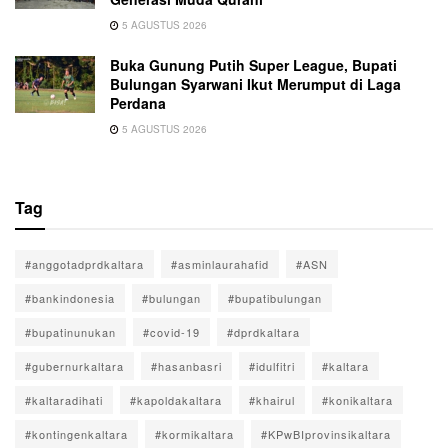
5 AGUSTUS 2026
Buka Gunung Putih Super League, Bupati
Bulungan Syarwani Ikut Merumput di Laga
Perdana
5 AGUSTUS 2026
Tag
#anggotadprdkaltara
#asminlaurahafid
#ASN
#bankindonesia
#bulungan
#bupatibulungan
#bupatinunukan
#covid-19
#dprdkaltara
#gubernurkaltara
#hasanbasri
#idulfitri
#kaltara
#kaltaradihati
#kapoldakaltara
#khairul
#konikaltara
#kontingenkaltara
#kormikaltara
#KPwBIprovinsikaltara