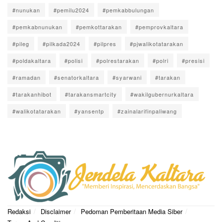
#nunukan
#pemilu2024
#pemkabbulungan
#pemkabnunukan
#pemkottarakan
#pemprovkaltara
#pileg
#pilkada2024
#pilpres
#pjwalikotatarakan
#poldakaltara
#polisi
#polrestarakan
#polri
#presisi
#ramadan
#senatorkaltara
#syarwani
#tarakan
#tarakanhibot
#tarakansmartcity
#wakilgubernurkaltara
#walikotatarakan
#yansentp
#zainalarifinpaliwang
Redaksi
Disclaimer
Pedoman Pemberitaan Media Siber