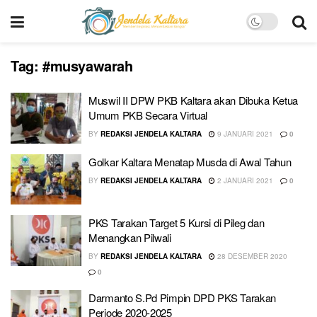
Tag:
#musyawarah
Muswil II DPW PKB Kaltara akan Dibuka Ketua
Umum PKB Secara Virtual
BY
REDAKSI JENDELA KALTARA
9 JANUARI 2021
0
Golkar Kaltara Menatap Musda di Awal Tahun
BY
REDAKSI JENDELA KALTARA
2 JANUARI 2021
0
PKS Tarakan Target 5 Kursi di Pileg dan
Menangkan Pilwali
BY
REDAKSI JENDELA KALTARA
28 DESEMBER 2020
0
Darmanto S.Pd Pimpin DPD PKS Tarakan
Periode 2020-2025