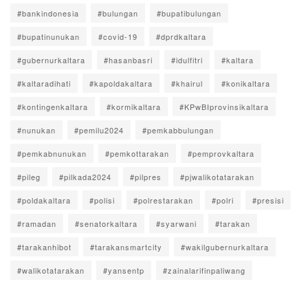
#bankindonesia
#bulungan
#bupatibulungan
#bupatinunukan
#covid-19
#dprdkaltara
#gubernurkaltara
#hasanbasri
#idulfitri
#kaltara
#kaltaradihati
#kapoldakaltara
#khairul
#konikaltara
#kontingenkaltara
#kormikaltara
#KPwBIprovinsikaltara
#nunukan
#pemilu2024
#pemkabbulungan
#pemkabnunukan
#pemkottarakan
#pemprovkaltara
#pileg
#pilkada2024
#pilpres
#pjwalikotatarakan
#poldakaltara
#polisi
#polrestarakan
#polri
#presisi
#ramadan
#senatorkaltara
#syarwani
#tarakan
#tarakanhibot
#tarakansmartcity
#wakilgubernurkaltara
#walikotatarakan
#yansentp
#zainalarifinpaliwang