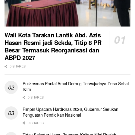
Wali Kota Tarakan Lantik Abd. Azis
Hasan Resmi jadi Sekda, Titip 8 PR
Besar Termasuk Reorganisasi dan
ABPD 2027
0 SHARES
Puskesmas Pantai Amal Dorong Terwujudnya Desa Sehat
Iklim
0 SHARES
Pimpin Upacara Hardiknas 2026, Gubernur Serukan
Penguatan Pendidikan Nasional
0 SHARES
Tidak Sekedar Uang, Pemprov Kaltara Nilai Rupiah