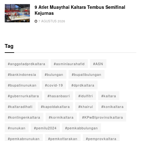
9 Atlet Muaythai Kaltara Tembus Semifinal
Kejurnas
7 AGUSTUS 2026
Tag
#anggotadprdkaltara
#asminlaurahafid
#ASN
#bankindonesia
#bulungan
#bupatibulungan
#bupatinunukan
#covid-19
#dprdkaltara
#gubernurkaltara
#hasanbasri
#idulfitri
#kaltara
#kaltaradihati
#kapoldakaltara
#khairul
#konikaltara
#kontingenkaltara
#kormikaltara
#KPwBIprovinsikaltara
#nunukan
#pemilu2024
#pemkabbulungan
#pemkabnunukan
#pemkottarakan
#pemprovkaltara