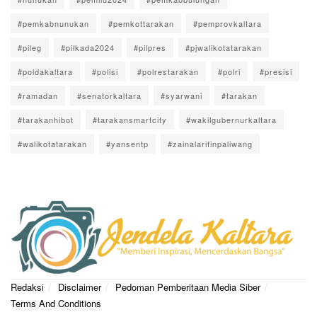
#pemkabnunukan
#pemkottarakan
#pemprovkaltara
#pileg
#pilkada2024
#pilpres
#pjwalikotatarakan
#poldakaltara
#polisi
#polrestarakan
#polri
#presisi
#ramadan
#senatorkaltara
#syarwani
#tarakan
#tarakanhibot
#tarakansmartcity
#wakilgubernurkaltara
#walikotatarakan
#yansentp
#zainalarifinpaliwang
Redaksi
Disclaimer
Pedoman Pemberitaan Media Siber
Terms And Conditions