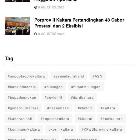
8 AGUSTUS 2026
Porprov II Kaltara Pertandingkan 48 Cabor
Prestasi dan 2 Eksibisi
8 AGUSTUS 2026
Tag
#anggotadprdkaltara
#asminlaurahafid
#ASN
#bankindonesia
#bulungan
#bupatibulungan
#bupatinunukan
#covid-19
#dprdkaltara
#gubernurkaltara
#hasanbasri
#idulfitri
#kaltara
#kaltaradihati
#kapoldakaltara
#khairul
#konikaltara
#kontingenkaltara
#kormikaltara
#KPwBIprovinsikaltara
#nunukan
#pemilu2024
#pemkabbulungan