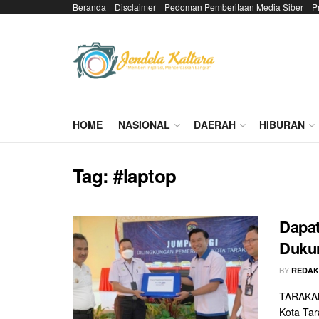
Beranda
Disclaimer
Pedoman Pemberitaan Media Siber
P
HOME
NASIONAL
DAERAH
HIBURAN
Tag:
#laptop
Dapat
Dukun
BY
REDAK
TARAKAN
Kota Tar