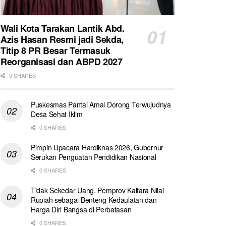
Wali Kota Tarakan Lantik Abd.
Azis Hasan Resmi jadi Sekda,
Titip 8 PR Besar Termasuk
Reorganisasi dan ABPD 2027
0 SHARES
Puskesmas Pantai Amal Dorong Terwujudnya
Desa Sehat Iklim
0 SHARES
Pimpin Upacara Hardiknas 2026, Gubernur
Serukan Penguatan Pendidikan Nasional
0 SHARES
Tidak Sekedar Uang, Pemprov Kaltara Nilai
Rupiah sebagai Benteng Kedaulatan dan
Harga Diri Bangsa di Perbatasan
0 SHARES