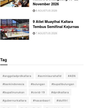
November 2026
8 AGUSTUS 2026
9 Atlet Muaythai Kaltara
Tembus Semifinal Kejurnas
7 AGUSTUS 2026
Tag
#anggotadprdkaltara
#asminlaurahafid
#ASN
#bankindonesia
#bulungan
#bupatibulungan
#bupatinunukan
#covid-19
#dprdkaltara
#gubernurkaltara
#hasanbasri
#idulfitri