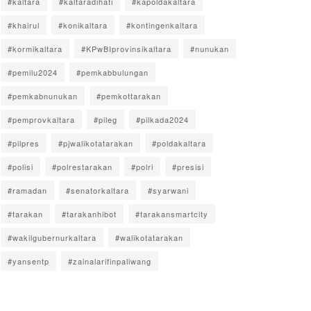
#kaltara
#kaltaradihati
#kapoldakaltara
#khairul
#konikaltara
#kontingenkaltara
#kormikaltara
#KPwBIprovinsikaltara
#nunukan
#pemilu2024
#pemkabbulungan
#pemkabnunukan
#pemkottarakan
#pemprovkaltara
#pileg
#pilkada2024
#pilpres
#pjwalikotatarakan
#poldakaltara
#polisi
#polrestarakan
#polri
#presisi
#ramadan
#senatorkaltara
#syarwani
#tarakan
#tarakanhibot
#tarakansmartcity
#wakilgubernurkaltara
#walikotatarakan
#yansentp
#zainalarifinpaliwang