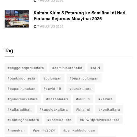
7 AGUSTUS 2026
Kaltara Kirim 5 Petarung ke Semifinal di Hari
Pertama Kejurnas Muaythai 2026
7 AGUSTUS 2026
Tag
#anggotadprdkaltara
#asminlaurahafid
#ASN
#bankindonesia
#bulungan
#bupatibulungan
#bupatinunukan
#covid-19
#dprdkaltara
#gubernurkaltara
#hasanbasri
#idulfitri
#kaltara
#kaltaradihati
#kapoldakaltara
#khairul
#konikaltara
#kontingenkaltara
#kormikaltara
#KPwBIprovinsikaltara
#nunukan
#pemilu2024
#pemkabbulungan