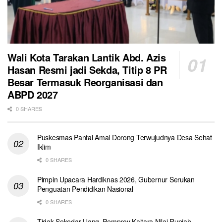
Wali Kota Tarakan Lantik Abd. Azis
Hasan Resmi jadi Sekda, Titip 8 PR
Besar Termasuk Reorganisasi dan
ABPD 2027
0 SHARES
Puskesmas Pantai Amal Dorong Terwujudnya Desa Sehat
Iklim
0 SHARES
Pimpin Upacara Hardiknas 2026, Gubernur Serukan
Penguatan Pendidikan Nasional
0 SHARES
Tidak Sekedar Uang, Pemprov Kaltara Nilai Rupiah